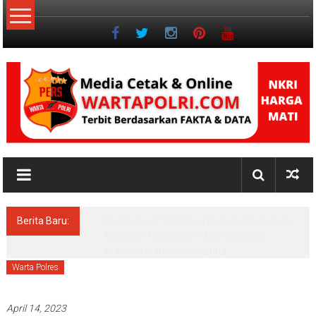
Lompat
ke
konten
NKRI
Jurnalisme
Positif
Berita Baru:
Pascasarjana UINSU Hadirkan Dr. Andika,
Alumni Inspiratif sebagai Pemateri Teras
Literasi
Warta Polres
April 14, 2023