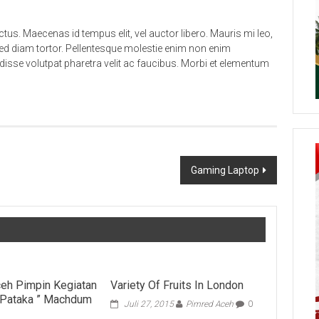
tus. Maecenas id tempus elit, vel auctor libero. Mauris mi leo,
ed diam tortor. Pellentesque molestie enim non enim
disse volutpat pharetra velit ac faucibus. Morbi et elementum
Gaming Laptop
eh Pimpin Kegiatan
Variety Of Fruits In London
 Pataka ” Machdum
Juli 27, 2015
Pimred Aceh
0