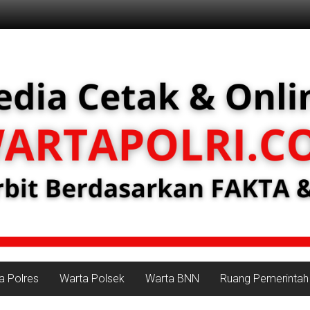
a Polres
Warta Polsek
Warta BNN
Ruang Pemerintah