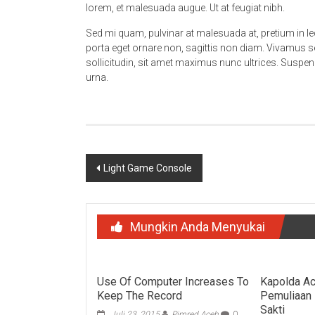
lorem, et malesuada augue. Ut at feugiat nibh.
Sed mi quam, pulvinar at malesuada at, pretium in lec
porta eget ornare non, sagittis non diam. Vivamus s
sollicitudin, sit amet maximus nunc ultrices. Suspen
urna.
Navigasi
Light Game Console
pos
Mungkin Anda Menyukai
Use Of Computer Increases To
Kapolda Ac
Keep The Record
Pemuliaan
Sakti
Juli 23, 2015
Pimred Aceh
0