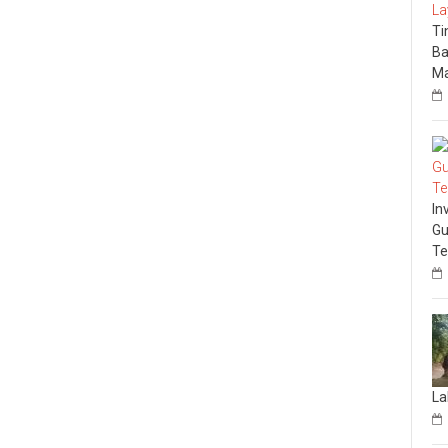
Ti
Ba
Ma
In
Gu
Te
La