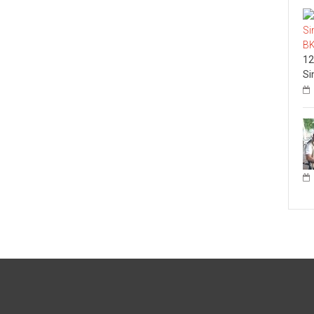
12
Si