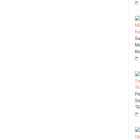
Sa
Ma
Ke
Pe
Se
“R