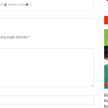
023
Redaksi Aceh
0
ang wajib ditandai
*
Bu
Ke
K