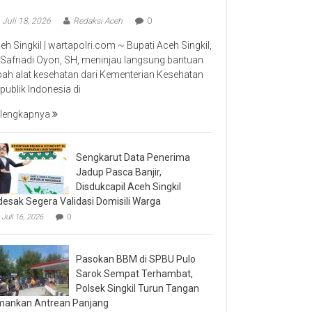
Juli 18, 2026
Redaksi Aceh
0
eh Singkil | wartapolri.com ~ Bupati Aceh Singkil,
 Safriadi Oyon, SH, meninjau langsung bantuan
bah alat kesehatan dari Kementerian Kesehatan
publik Indonesia di
lengkapnya
Sengkarut Data Penerima
Jadup Pasca Banjir,
Disdukcapil Aceh Singkil
desak Segera Validasi Domisili Warga
Juli 16, 2026
0
Pasokan BBM di SPBU Pulo
Sarok Sempat Terhambat,
Polsek Singkil Turun Tangan
ankan Antrean Panjang