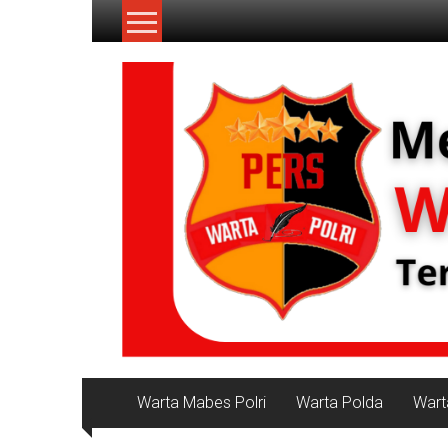
Lompat
ke
konten
NKRI
Jurnalisme
Positif
Warta Mabes Polri
Warta Polda
Wart