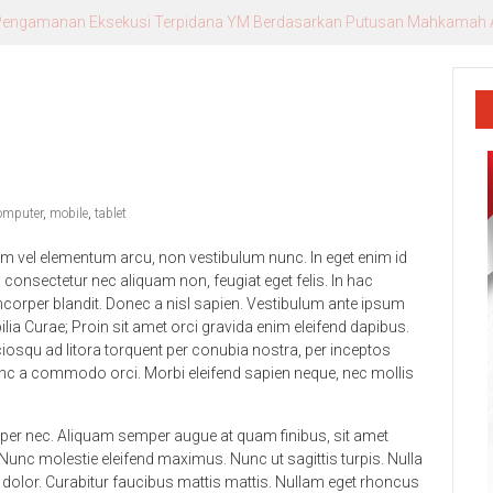
r. Andika, Alumni Inspiratif sebagai Pemateri Teras Literasi
omputer
,
mobile
,
tablet
llam vel elementum arcu, non vestibulum nunc. In eget enim id
, consectetur nec aliquam non, feugiat eget felis. In hac
amcorper blandit. Donec a nisl sapien. Vestibulum ante ipsum
ilia Curae; Proin sit amet orci gravida enim eleifend dapibus.
iosqu ad litora torquent per conubia nostra, per inceptos
Nunc a commodo orci. Morbi eleifend sapien neque, nec mollis
mcorper nec. Aliquam semper augue at quam finibus, sit amet
a. Nunc molestie eleifend maximus. Nunc ut sagittis turpis. Nulla
olor. Curabitur faucibus mattis mattis. Nullam eget rhoncus