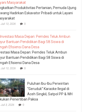
ngkatkan Produktivitas Pertanian, Pemuda Ujung
wang Hadirkan Eskavator Pribadi untuk Layani
syarakat
Juli 13, 2026
0
vestasi Masa Depan: Pemdes Teluk Ambun
yur Bantuan Pendidikan Bagi 58 Siswa di
ngah Efisiensi Dana Desa
Juli 13, 2026
0
Puluhan Ibu-Ibu Perwiritan
“Geruduk” Karaoke Ilegal di
Aceh Singkil, Satpol PP & WH
kukan Penertiban Paksa
Juli 3, 2026
0