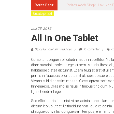
Berita Baru:
Pascasarjana UINSU Hadirkan D
Uncategorized
Juli 23, 2015
All In One Tablet
Diposkan Oleh:Pimred Aceh
0 Komentar
c
Curabitur congue sollicitudin neque in porttitor. Nu
diam suscipit molestie eget et sem. Mauris libero elit
habitasse platea dictumst. Etiam feugiat erat et ull
primis in faucibus orci luctus et ultrices posuere cub
Vivamus id dignissim massa. Class aptent taciti soc
himenaeos. Cras mollis risus in finibus tincidunt. 
ligula hendrerit eget.
Sed efficitur tristique nisi, vitae lacinia nunc ulla
dictum leo volutpat. Ut tincidunt non ligula et lacini
id augue convallis, congue sem tempus, elementum d