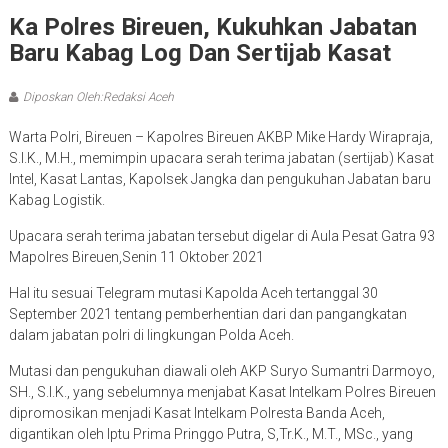
Ka Polres Bireuen, Kukuhkan Jabatan
Baru Kabag Log Dan Sertijab Kasat
Diposkan Oleh:Redaksi Aceh
Warta Polri, Bireuen – Kapolres Bireuen AKBP Mike Hardy Wirapraja,
S.I.K., M.H., memimpin upacara serah terima jabatan (sertijab) Kasat
Intel, Kasat Lantas, Kapolsek Jangka dan pengukuhan Jabatan baru
Kabag Logistik.
Upacara serah terima jabatan tersebut digelar di Aula Pesat Gatra 93
Mapolres Bireuen,Senin 11 Oktober 2021
Hal itu sesuai Telegram mutasi Kapolda Aceh tertanggal 30
September 2021 tentang pemberhentian dari dan pangangkatan
dalam jabatan polri di lingkungan Polda Aceh.
Mutasi dan pengukuhan diawali oleh AKP Suryo Sumantri Darmoyo,
SH., S.I.K., yang sebelumnya menjabat Kasat Intelkam Polres Bireuen
dipromosikan menjadi Kasat Intelkam Polresta Banda Aceh,
digantikan oleh Iptu Prima Pringgo Putra, S,Tr.K., M.T., MSc., yang