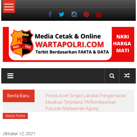
Lompat
ke
konten
NKRI
Jurnalisme
Positif
Berita Baru:
Polres Aceh Singkil Lakukan Pengamanan
Eksekusi Terpidana YM Berdasarkan
Putusan Mahkamah Agung
Warta Polres
Oktober 12, 2021