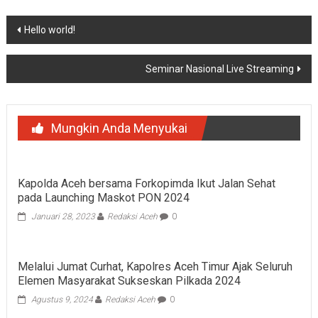
Navigasi
Hello world!
pos
Seminar Nasional Live Streaming
Mungkin Anda Menyukai
Kapolda Aceh bersama Forkopimda Ikut Jalan Sehat
pada Launching Maskot PON 2024
Januari 28, 2023
Redaksi Aceh
0
Melalui Jumat Curhat, Kapolres Aceh Timur Ajak Seluruh
Elemen Masyarakat Sukseskan Pilkada 2024
Agustus 9, 2024
Redaksi Aceh
0