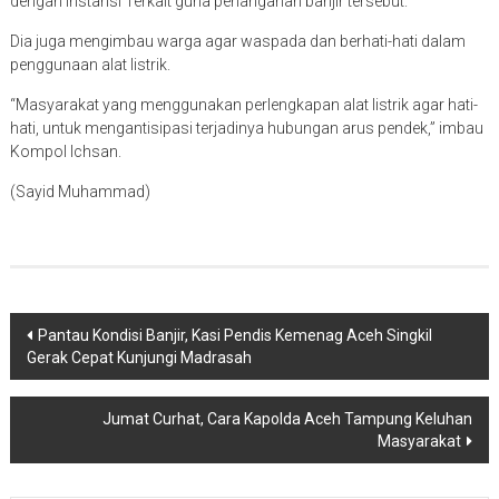
dengan Instansi Terkait guna penanganan banjir tersebut.
Dia juga mengimbau warga agar waspada dan berhati-hati dalam
penggunaan alat listrik.
“Masyarakat yang menggunakan perlengkapan alat listrik agar hati-
hati, untuk mengantisipasi terjadinya hubungan arus pendek,” imbau
Kompol Ichsan.
(Sayid Muhammad)
Navigasi
Pantau Kondisi Banjir, Kasi Pendis Kemenag Aceh Singkil
Gerak Cepat Kunjungi Madrasah
pos
Jumat Curhat, Cara Kapolda Aceh Tampung Keluhan
Masyarakat