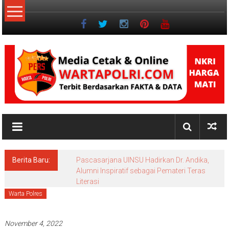
Lompat
ke
konten
NKRI
Jurnalisme
Positif
Berita Baru:
Pascasarjana UINSU Hadirkan Dr. Andika,
Alumni Inspiratif sebagai Pemateri Teras
Literasi
Warta Polres
November 4, 2022