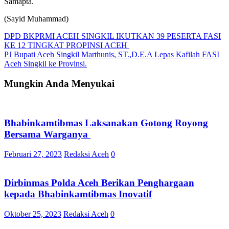
Samapta.
(Sayid Muhammad)
Navigasi
DPD BKPRMI ACEH SINGKIL IKUTKAN 39 PESERTA FASI
KE 12 TINGKAT PROPINSI ACEH
pos
PJ Bupati Aceh Singkil Marthunis, ST.,D.E.A Lepas Kafilah FASI
Aceh Singkil ke Provinsi.
Mungkin Anda Menyukai
Bhabinkamtibmas Laksanakan Gotong Royong
Bersama Warganya
Februari 27, 2023
Redaksi Aceh
0
Dirbinmas Polda Aceh Berikan Penghargaan
kepada Bhabinkamtibmas Inovatif
Oktober 25, 2023
Redaksi Aceh
0