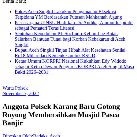
Berita Baru:
Polres Aceh Singkil Lakukan Pengamanan Eksekusi
Terpidana YM Berdasarkan Putusan Mahkamah Agung
Pascasarjana UINSU Hadirkan Dr. Andika, Alumni Inspiratif
sebagai Pemateri Teras Literasi
Sentuhan Kepedulian PT Socfindo Kebun Lae Butar:
Salurkan Bantuan Tunai bagi Korban Kebakaran di Aceh
Singkil
Bupati Aceh Singkil Tinjau Hibah Alat Kesehatan Senilai
Rp18 Miliar dari Kemenkes untuk RSUD
Ketua Umum KORPRI Nasional Kukuhkan Edy Widodo
sebagai Ketua Dewan Pengurus KORPRI Aceh Singkil Masa
Bakti 2026–2031.
Warta Polsek
November 7, 2022
Anggota Polsek Karang Baru Gotong
Royong Membersihkan Masjid Pasca
Banjir
Diposkan Oleh:Redaksi Aceh