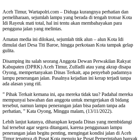
Aceh Timur, Wartapolri.com – Diduga kurangnya perhatian dan
pemeliharaan, sejumlah lampu yang berada di tengah trotoar Kota
Idi Rayeuk mati total, hal ini tentu akan membahayakan para
pengguna jalan yang melintas.
Amatan media ini dilokasi, sejumlah titik alun – alun Kota Idi
dimulai dari Desa Titi Baroe, hingga perkotaan Kota tampak gelap
gulita.
Disamping itu salah seorang Anggota Dewan Perwakilan Rakyat
Kabupaten (DPRK) Aceh Timur, Zulfadli atau yang akrap disapa
Oyong, mempertanyakan Dinas Terkait, apa penyebab padamnya
lampu penerangan jalan. Pasalnya kejadian ini kerap terjadi tanpa
ada alasan yang riil.
” Pihak Terkait kemana ini, apa mereka tidak tau? Padahal mereka
mempunyai bawahan dan anggota untuk mengerjakan di bidang
tersebut, namun lampu penerangan jalan bisa padam tanpa ada
perhatian, ” Kata Oyong, Minggu malam, (13/11/2022).
Lebih lanjut katanya, diharapkan kepada Dinas yang membidangi
hal tersebut agar segera ditangani, karena penggunaan lampu
penerangan jalan begitu penting, mengingat kondisi jalan di Aceh
Timur tepatnya di Pusat Kota menuju ke Pusat Pemerintahan banyak