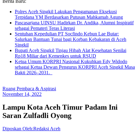
Berita Baru:
Polres Aceh Singkil Lakukan Pengamanan Eksekusi
Terpidana YM Berdasarkan Putusan Mahkamah Agung
Pascasarjana UINSU Hadirkan Dr. Andika, Alumni Inspiratif
sebagai Pemateri Teras Literasi
Sentuhan Kepedulian PT Socfindo Kebun Lae Butar:
Salurkan Bantuan Tunai bagi Korban Kebakaran di Aceh
Singkil
Bupati Aceh Singkil Tinjau Hibah Alat Kesehatan Senilai
Rp18 Miliar dari Kemenkes untuk RSUD
Ketua Umum KORPRI Nasional Kukuhkan Edy Widodo
sebagai Ketua Dewan Pengurus KORPRI Aceh Singkil Masa
Bakti 2026–2031.
Ruang Pembaca & Aspirasi
November 14, 2022
Lampu Kota Aceh Timur Padam Ini
Saran Zulfadli Oyong
Diposkan Oleh:Redaksi Aceh