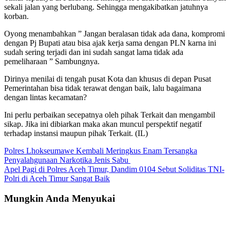
sekali jalan yang berlubang. Sehingga mengakibatkan jatuhnya
korban.
Oyong menambahkan ” Jangan beralasan tidak ada dana, kompromi
dengan Pj Bupati atau bisa ajak kerja sama dengan PLN karna ini
sudah sering terjadi dan ini sudah sangat lama tidak ada
pemeliharaan ” Sambungnya.
Dirinya menilai di tengah pusat Kota dan khusus di depan Pusat
Pemerintahan bisa tidak terawat dengan baik, lalu bagaimana
dengan lintas kecamatan?
Ini perlu perbaikan secepatnya oleh pihak Terkait dan mengambil
sikap. Jika ini dibiarkan maka akan muncul perspektif negatif
terhadap instansi maupun pihak Terkait. (IL)
Navigasi
Polres Lhokseumawe Kembali Meringkus Enam Tersangka
Penyalahgunaan Narkotika Jenis Sabu
pos
Apel Pagi di Polres Aceh Timur, Dandim 0104 Sebut Soliditas TNI-
Polri di Aceh Timur Sangat Baik
Mungkin Anda Menyukai