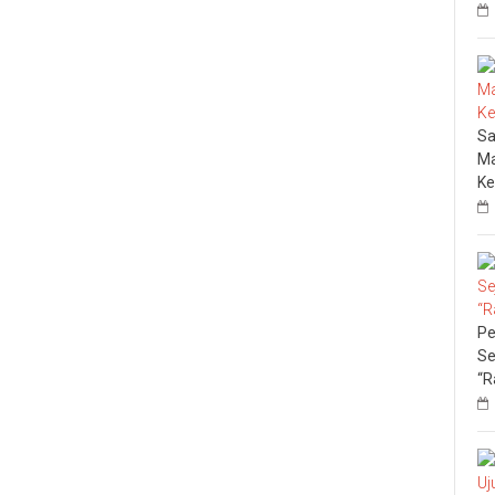
Sa
Ma
Ke
Pe
Se
“R