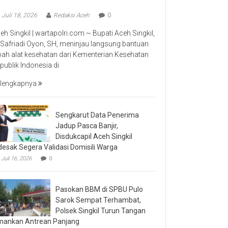
Juli 18, 2026
Redaksi Aceh
0
eh Singkil | wartapolri.com ~ Bupati Aceh Singkil,
 Safriadi Oyon, SH, meninjau langsung bantuan
bah alat kesehatan dari Kementerian Kesehatan
publik Indonesia di
lengkapnya
Sengkarut Data Penerima
Jadup Pasca Banjir,
Disdukcapil Aceh Singkil
desak Segera Validasi Domisili Warga
Juli 16, 2026
0
Pasokan BBM di SPBU Pulo
Sarok Sempat Terhambat,
Polsek Singkil Turun Tangan
ankan Antrean Panjang