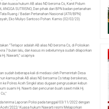
H dan kuasa hukum AB alias ND bersma Cs, Kanit Pidum
L ANGGA SUTRISNO, Dan pihak dari BPN badan pertanahan
an Tata Ruang / Badan Pertanahan Nasional (ATR/BPN)
nsyah, Eko Muliyo Santoso Pohan. Kamis (02/02/23).
kan “Terlapor adalah AB alias ND bersma Cs, di Polisikan
ra 7 bulan lalu, dan kasus ini sebelumnya sudah dilaporkan
 Hj. Nawarti,” ucapnya
 dan sudah beberapa kali di mediasi oleh Pemerintah Desa
n karna pihak AB alias ND bersama Cs tetap bersikeras,
 ke Polres Aceh Singkil atas dugaan pengrusakan kebun
um suami Hj. Nawrti dan pencurian buah sawit milik Hj.
Cs,”
anda terima Laporan Polisi pada tanggal/03/11/2022 dengan
 Aceh/2022/ Kuasa hukum Nawarti resmi Melaporkan