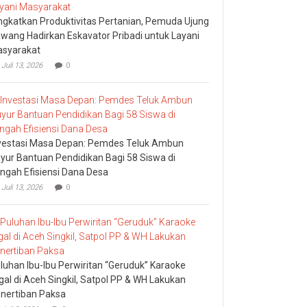
ngkatkan Produktivitas Pertanian, Pemuda Ujung
wang Hadirkan Eskavator Pribadi untuk Layani
syarakat
Juli 13, 2026
0
vestasi Masa Depan: Pemdes Teluk Ambun
yur Bantuan Pendidikan Bagi 58 Siswa di
ngah Efisiensi Dana Desa
Juli 13, 2026
0
luhan Ibu-Ibu Perwiritan “Geruduk” Karaoke
egal di Aceh Singkil, Satpol PP & WH Lakukan
nertiban Paksa