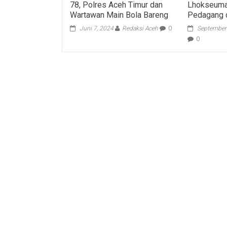
78, Polres Aceh Timur dan
Lhokseum
Wartawan Main Bola Bareng
Pedagang 
Juni 7, 2024
Redaksi Aceh
0
September
0