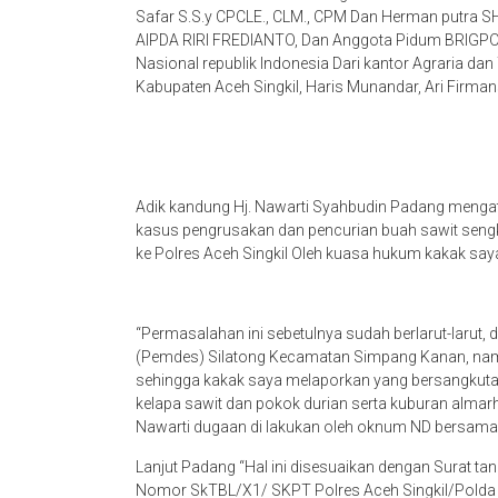
Safar S.S.y CPCLE., CLM., CPM Dan Herman putra S
AIPDA RIRI FREDIANTO, Dan Anggota Pidum BRIGPO
Nasional republik Indonesia Dari kantor Agraria d
Kabupaten Aceh Singkil, Haris Munandar, Ari Firma
Adik kandung Hj. Nawarti Syahbudin Padang mengata
kasus pengrusakan dan pencurian buah sawit sengki
ke Polres Aceh Singkil Oleh kuasa hukum kakak saya
“Permasalahan ini sebetulnya sudah berlarut-larut,
(Pemdes) Silatong Kecamatan Simpang Kanan, namu
sehingga kakak saya melaporkan yang bersangkutan
kelapa sawit dan pokok durian serta kuburan almarh
Nawarti dugaan di lakukan oleh oknum ND bersama 
Lanjut Padang “Hal ini disesuaikan dengan Surat t
Nomor SkTBL/X1/ SKPT Polres Aceh Singkil/Polda