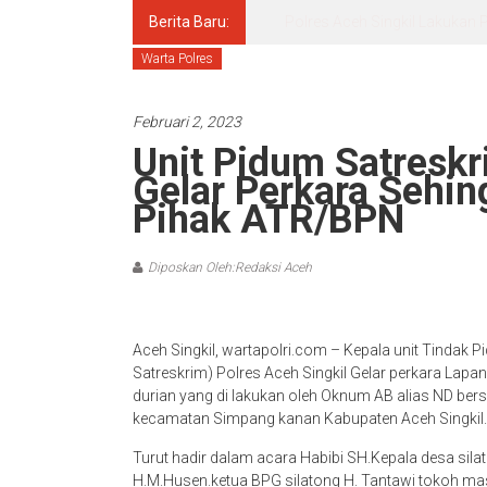
Berita Baru:
Pascasarjana UINSU Hadirkan D
Warta Polres
Februari 2, 2023
Unit Pidum Satreskr
Gelar Perkara Sehi
Pihak ATR/BPN
Diposkan Oleh:Redaksi Aceh
Aceh Singkil, wartapolri.com – Kepala unit Tindak
Satreskrim) Polres Aceh Singkil Gelar perkara Lap
durian yang di lakukan oleh Oknum AB alias ND bers
kecamatan Simpang kanan Kabupaten Aceh Singkil.
Turut hadir dalam acara Habibi SH.Kepala desa sila
H.M.Husen.ketua BPG silatong H. Tantawi tokoh 