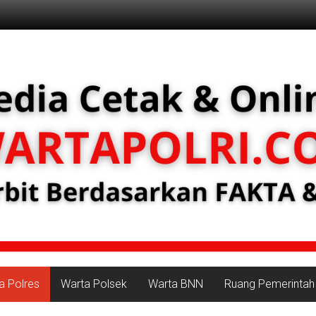
a Polres
Warta Polsek
Warta BNN
Ruang Pemerintah