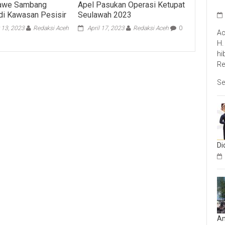
awe Sambang
Apel Pasukan Operasi Ketupat
di Kawasan Pesisir
Seulawah 2023
 13, 2023
Redaksi Aceh
April 17, 2023
Redaksi Aceh
0
Ac
H.
hi
Re
Se
Di
Am