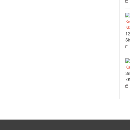
12
Si
Si
ZK