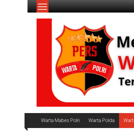
Lompat
ke
konten
NKRI
Jurnalisme
Positif
Warta Mabes Polri
Warta Polda
Wart