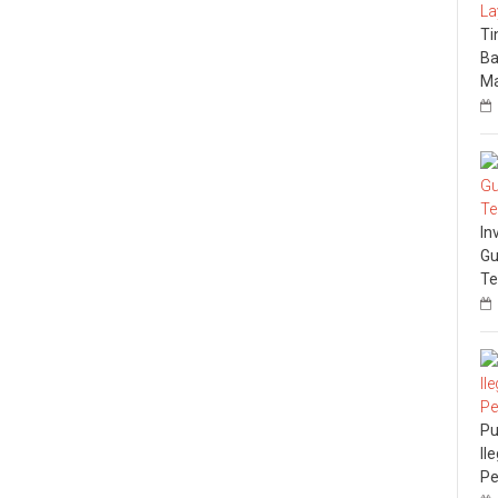
Ti
Ba
Ma
In
Gu
Te
Pu
Il
Pe