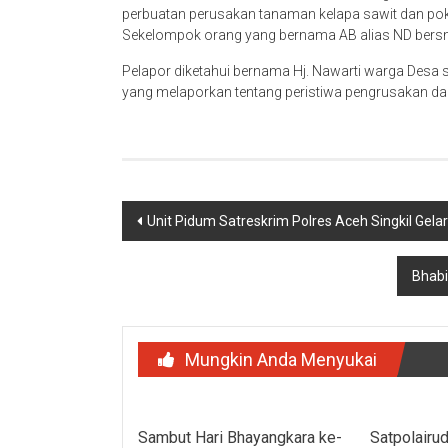
perbuatan perusakan tanaman kelapa sawit dan pok
Sekelompok orang yang bernama AB alias ND bersm
Pelapor diketahui bernama Hj. Nawarti warga Desa
yang melaporkan tentang peristiwa pengrusakan dan 
Navigasi
Unit Pidum Satreskrim Polres Aceh Singkil Ge
pos
Bhab
Mungkin Anda Menyukai
Sambut Hari Bhayangkara ke-
Satpolairu