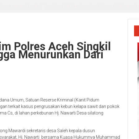
r. Andika, Alumni Inspiratif sebagai Pemateri Teras Literasi
im Polres Aceh Singkil
ngga Menurunkan Dari
 Pidana Umum, Satuan Reserse Kriminal (Kanit Pidum
angan terkait kasus pengrusakan kebun kelapa sawit dan pokok
ma Cs, di lahan perkebunan Hj. Nawarti Desa silatong
tong Mawardi sekretaris desa Saleh kepala dusun
masyarakat, Hj. Nawarti bersama Kuasa Hukumnya Muhammad