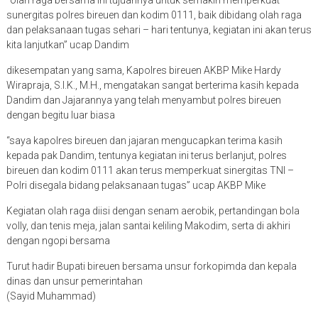
“olah raga bersama ini tujuannya untuk semakin memperkuat
sunergitas polres bireuen dan kodim 0111, baik dibidang olah raga
dan pelaksanaan tugas sehari – hari tentunya, kegiatan ini akan terus
kita lanjutkan” ucap Dandim
dikesempatan yang sama, Kapolres bireuen AKBP Mike Hardy
Wirapraja, S.I.K., M.H., mengatakan sangat berterima kasih kepada
Dandim dan Jajarannya yang telah menyambut polres bireuen
dengan begitu luar biasa
“saya kapolres bireuen dan jajaran mengucapkan terima kasih
kepada pak Dandim, tentunya kegiatan ini terus berlanjut, polres
bireuen dan kodim 0111 akan terus memperkuat sinergitas TNI –
Polri disegala bidang pelaksanaan tugas” ucap AKBP Mike
Kegiatan olah raga diisi dengan senam aerobik, pertandingan bola
volly, dan tenis meja, jalan santai keliling Makodim, serta di akhiri
dengan ngopi bersama
Turut hadir Bupati bireuen bersama unsur forkopimda dan kepala
dinas dan unsur pemerintahan
(Sayid Muhammad)