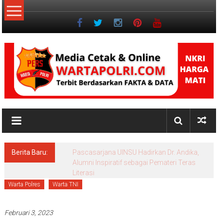
Lompat
ke
konten
NKRI
Jurnalisme
Positif
Berita Baru:
Pascasarjana UINSU Hadirkan Dr. Andika,
Alumni Inspiratif sebagai Pemateri Teras
Literasi
Warta Polres
Warta TNI
Februari 3, 2023