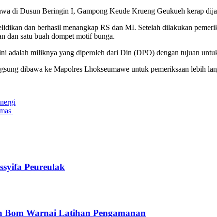
ahwa di Dusun Beringin I, Gampong Keude Krueng Geukueh kerap dijadi
elidikan dan berhasil menangkap RS dan MI. Setelah dilakukan pemeri
dan dan satu buah dompet motif bunga.
ni adalah miliknya yang diperoleh dari Din (DPO) dengan tujuan untuk
ngsung dibawa ke Mapolres Lhokseumawe untuk pemeriksaan lebih lanj
nergi
bmas
ssyifa Peureulak
kan Bom Warnai Latihan Pengamanan