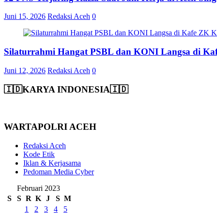
Juni 15, 2026
Redaksi Aceh
0
Silaturrahmi Hangat PSBL dan KONI Langsa di Ka
Juni 12, 2026
Redaksi Aceh
0
🇮🇩KARYA INDONESIA🇮🇩
WARTAPOLRI ACEH
Redaksi Aceh
Kode Etik
Iklan & Kerjasama
Pedoman Media Cyber
Februari 2023
S
S
R
K
J
S
M
1
2
3
4
5