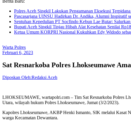
Berita Baru:
Polres Aceh Singkil Lakukan Pengamanan Eksekusi Terpida
Pascasarjana UINSU Hadirkan Dr. Andika, Alumni Inspiratif se
Sentuhan Kepedulian PT Socfindo Kebun Lae Butar: Salurkan
Bupati Aceh Singkil Tinjau Hibah Alat Kesehatan Senilai Rp
Ketua Umum KORPRI Nasional Kukuhkan Edy Widodo sebag
Warta Polres
Februari 6, 2023
Sat Resnarkoba Polres Lhokseumawe Ama
Diposkan Oleh:Redaksi Aceh
LHOKSEUMAWE, wartapolri.com – Tim Sat Resnarkoba Polres Lhok
Utara, wilayah hukum Polres Lhokseumawe, Jumat (3/2/2023).
Kapolres Lhokseumawe, AKBP Henki Ismanto, SIK melalui Kasat Na
warga Kecamatan Dewantara.