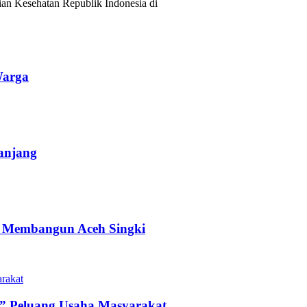
ian Kesehatan Republik Indonesia di
Warga
anjang
an Membangun Aceh Singki
” Peluang Usaha Masyarakat