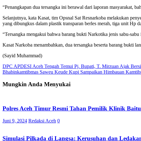
“Penangkapan dua tersangka ini berawal dari laporan masyarakat, b
Selanjutnya, kata Kasat, tim Opsnal Sat Resnarkoba melakukan peny
yang dibungkus dalam plastik transparan berles merah, tiga unit Hp 
“Tersangka mengakui bahwa barang bukti Narkotika jenis sabu-sabu i
Kasat Narkoba menambahkan, dua tersangka beserta barang bukti la
(Sayid Muhammad)
Navigasi
DPC APDESI Aceh Tengah Temui Pj. Bupati, T. Mirzuan Ajak Bersi
Bhabinkamtibmas Saweu Keude Kupi Sampaikan Himbauan Kamti
pos
Mungkin Anda Menyukai
Polres Aceh Timur Resmi Tahan Pemilik Klinik Baitu
Juni 9, 2024
Redaksi Aceh
0
Simulasi Pilkada di Langsa: Kerusuhan dan Leda