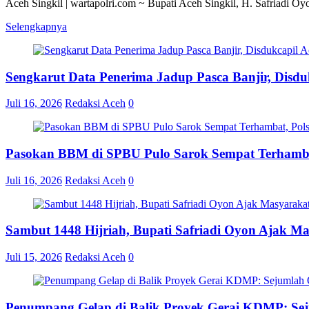
Aceh Singkil | wartapolri.com ~ Bupati Aceh Singkil, H. Safriadi O
Selengkapnya
Sengkarut Data Penerima Jadup Pasca Banjir, Disduk
Juli 16, 2026
Redaksi Aceh
0
Pasokan BBM di SPBU Pulo Sarok Sempat Terhamba
Juli 16, 2026
Redaksi Aceh
0
Sambut 1448 Hijriah, Bupati Safriadi Oyon Ajak M
Juli 15, 2026
Redaksi Aceh
0
Penumpang Gelap di Balik Proyek Gerai KDMP: S