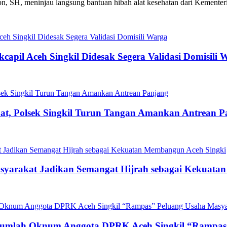
yon, SH, meninjau langsung bantuan hibah alat kesehatan dari Kementer
capil Aceh Singkil Didesak Segera Validasi Domisili 
t, Polsek Singkil Turun Tangan Amankan Antrean P
asyarakat Jadikan Semangat Hijrah sebagai Kekuat
ejumlah Oknum Anggota DPRK Aceh Singkil “Rampas