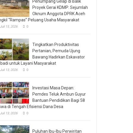
Penumpang Gelap di Balik
Proyek Gerai KDMP: Sejumlah
Oknum Anggota DPRK Aceh
ngkil “Rampas” Peluang Usaha Masyarakat
Juli 15, 2026
0
Tingkatkan Produktivitas
Pertanian, Pemuda Ujung
Bawang Hadirkan Eskavator
ibadi untuk Layani Masyarakat
Juli 13, 2026
0
Investasi Masa Depan:
Pemdes Teluk Ambun Guyur
Bantuan Pendidikan Bagi 58
swa di Tengah Efisiensi Dana Desa
Juli 13, 2026
0
Puluhan Ibu-Ibu Perwiritan