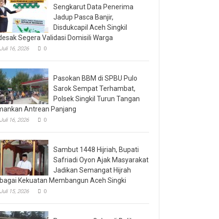
Sengkarut Data Penerima
Jadup Pasca Banjir,
Disdukcapil Aceh Singkil
desak Segera Validasi Domisili Warga
Juli 16, 2026
0
Pasokan BBM di SPBU Pulo
Sarok Sempat Terhambat,
Polsek Singkil Turun Tangan
ankan Antrean Panjang
Juli 16, 2026
0
Sambut 1448 Hijriah, Bupati
Safriadi Oyon Ajak Masyarakat
Jadikan Semangat Hijrah
bagai Kekuatan Membangun Aceh Singki
Juli 15, 2026
0