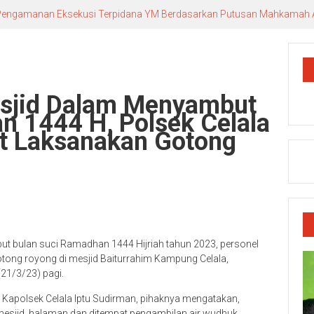
n Pengamanan Eksekusi Terpidana YM Berdasarkan Putusan Mahkamah
esjid Dalam Menyambut
n 1444 H, Polsek Celala
t Laksanakan Gotong
t bulan suci Ramadhan 1444 Hijriah tahun 2023, personel
tong royong di mesjid Baiturrahim Kampung Celala,
21/3/23) pagi.
 Kapolsek Celala Iptu Sudirman, pihaknya mengatakan,
 mesjid, halaman dan ditempat pengambilan air wudhuk.