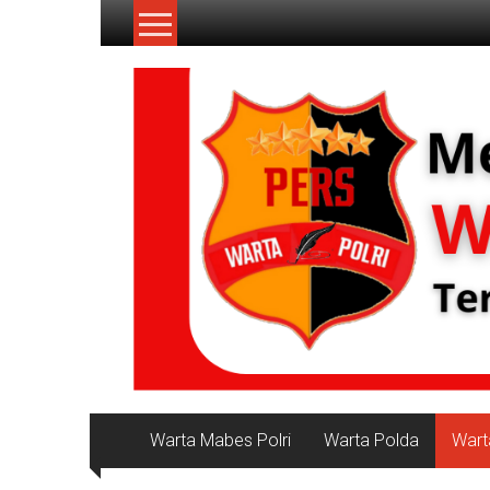
Lompat
ke
konten
NKRI
Jurnalisme
Positif
Warta Mabes Polri
Warta Polda
Wart