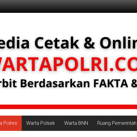
a Polres
Warta Polsek
Warta BNN
Ruang Pemerintah