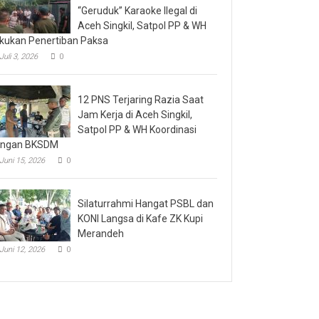
“Geruduk” Karaoke Ilegal di
Aceh Singkil, Satpol PP & WH
kukan Penertiban Paksa
Juli 3, 2026
0
12 PNS Terjaring Razia Saat
Jam Kerja di Aceh Singkil,
Satpol PP & WH Koordinasi
engan BKSDM
Juni 15, 2026
0
Silaturrahmi Hangat PSBL dan
KONI Langsa di Kafe ZK Kupi
Merandeh
Juni 12, 2026
0