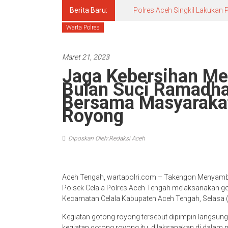
Berita Baru:
Polres Aceh Singkil Lakuka
Warta Polres
Maret 21, 2023
Jaga Kebersihan M
Bulan Suci Ramadha
Bersama Masyaraka
Royong
Diposkan Oleh:Redaksi Aceh
Aceh Tengah, wartapolri.com – Takengon Menyambu
Polsek Celala Polres Aceh Tengah melaksanakan go
Kecamatan Celala Kabupaten Aceh Tengah, Selasa (
Kegiatan gotong royong tersebut dipimpin langsung
kegiatan gotong royong itu, dilaksanakan di dalam