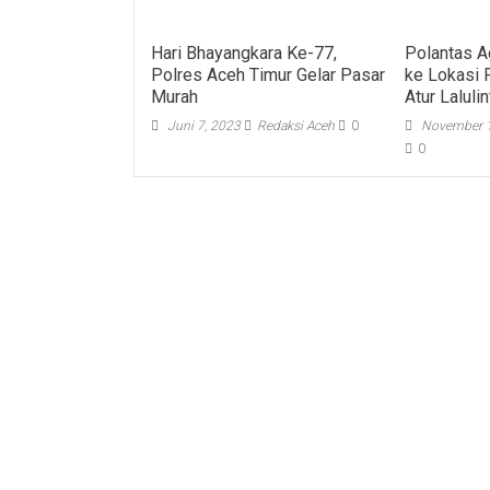
Hari Bhayangkara Ke-77,
Polantas A
Polres Aceh Timur Gelar Pasar
ke Lokasi 
Murah
Atur Laluli
Juni 7, 2023
Redaksi Aceh
0
November 1
0