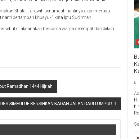
ksanakan Shalat Tarawih berjamaah nantinya akan merasa
 nanti bertambah khusyuk,” kata Iptu Sudirman.
 tersebut dilaksanakan bersama warga setempat dan diikuti
Bu
Ke
K
but Ramadhan 1444 Hijriah
Ac
H.
RES SIMEULUE BERSIHKAN BADAN JALAN DARI LUMPUR
hi
Re
Se