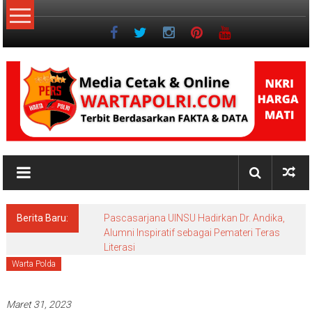
Lompat
ke
konten
NKRI
Jurnalisme
Positif
Berita Baru:
Pascasarjana UINSU Hadirkan Dr. Andika,
Alumni Inspiratif sebagai Pemateri Teras
Literasi
Warta Polda
Maret 31, 2023