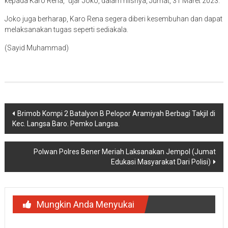
kepada Karo Rena,” ujar Joko, dalam rilisnya, Jumat, 31 Maret 2023.
Joko juga berharap, Karo Rena segera diberi kesembuhan dan dapat
melaksanakan tugas seperti sediakala.
(Sayid Muhammad)
Navigasi
Brimob Kompi 2 Batalyon B Pelopor Aramiyah Berbagi Takjil di
Kec. Langsa Baro. Pemko Langsa.
pos
Polwan Polres Bener Meriah Laksanakan Jempol (Jumat
Edukasi Masyarakat Dari Polisi)
Mungkin Anda Menyukai