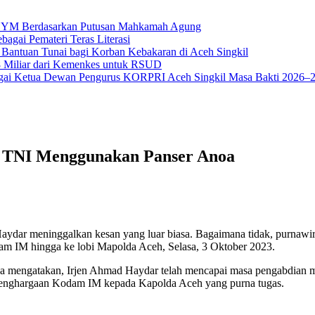
na YM Berdasarkan Putusan Mahkamah Agung
bagai Pemateri Teras Literasi
 Bantuan Tunai bagi Korban Kebakaran di Aceh Singkil
18 Miliar dari Kemenkes untuk RSUD
ai Ketua Dewan Pengurus KORPRI Aceh Singkil Masa Bakti 2026–
k TNI Menggunakan Panser Anoa
ydar meninggalkan kesan yang luar biasa. Bagaimana tidak, purnawir
m IM hingga ke lobi Mapolda Aceh, Selasa, 3 Oktober 2023.
 mengatakan, Irjen Ahmad Haydar telah mencapai masa pengabdian m
 penghargaan Kodam IM kepada Kapolda Aceh yang purna tugas.