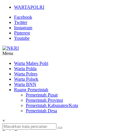
Lompat
WARTAPOLRI
ke
Facebook
konten
Twitter
Instagram
Pinterest
Youtube
Menu
NKRI
Warta Mabes Polri
Warta Polda
Jurnalisme
Warta Polres
Positif
Warta Polsek
Warta BNN
Ruang Pemerintah
Pemerintah Pusat
Pemerintah Provinsi
Pemerintah Kabupaten/Kota
Pemerintah Desa
×