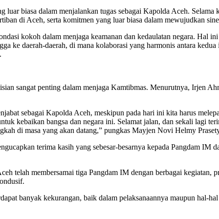
yang luar biasa dalam menjalankan tugas sebagai Kapolda Aceh. Sel
iban di Aceh, serta komitmen yang luar biasa dalam mewujudkan siner
pondasi kokoh dalam menjaga keamanan dan kedaulatan negara. Hal ini 
hingga ke daerah-daerah, di mana kolaborasi yang harmonis antara kedu
.
lisian sangat penting dalam menjaga Kamtibmas. Menurutnya, Irjen Ah
abat sebagai Kapolda Aceh, meskipun pada hari ini kita harus melepas
ntuk kebaikan bangsa dan negara ini. Selamat jalan, dan sekali lagi te
angkah di masa yang akan datang,” pungkas Mayjen Novi Helmy Praset
gucapkan terima kasih yang sebesar-besarnya kepada Pangdam IM dan ja
eh telah membersamai tiga Pangdam IM dengan berbagai kegiatan, progr
ondusif.
apat banyak kekurangan, baik dalam pelaksanaannya maupun hal-hal la