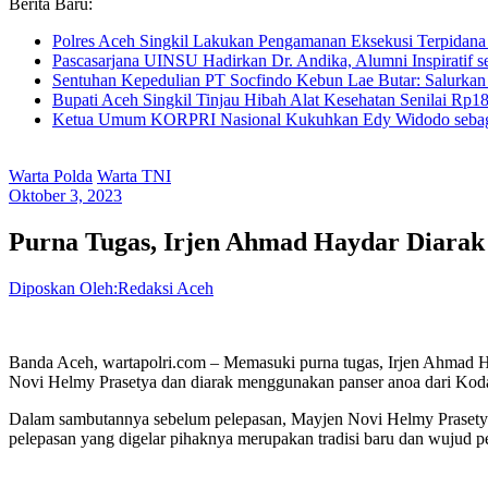
Berita Baru:
Polres Aceh Singkil Lakukan Pengamanan Eksekusi Terpida
Pascasarjana UINSU Hadirkan Dr. Andika, Alumni Inspiratif se
Sentuhan Kepedulian PT Socfindo Kebun Lae Butar: Salurkan
Bupati Aceh Singkil Tinjau Hibah Alat Kesehatan Senilai Rp
Ketua Umum KORPRI Nasional Kukuhkan Edy Widodo sebag
Warta Polda
Warta TNI
Oktober 3, 2023
Purna Tugas, Irjen Ahmad Haydar Diara
Diposkan Oleh:Redaksi Aceh
Banda Aceh, wartapolri.com – Memasuki purna tugas, Irjen Ahmad Ha
Novi Helmy Prasetya dan diarak menggunakan panser anoa dari Koda
Dalam sambutannya sebelum pelepasan, Mayjen Novi Helmy Prasetya
pelepasan yang digelar pihaknya merupakan tradisi baru dan wujud