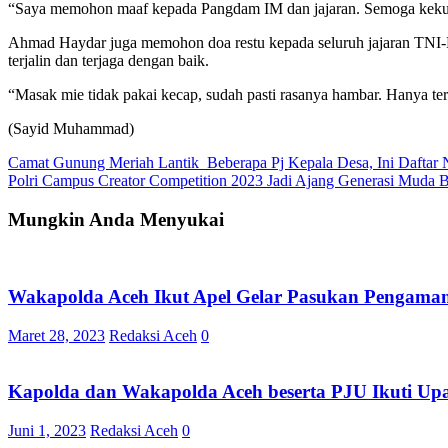
“Saya memohon maaf kepada Pangdam IM dan jajaran. Semoga kekur
Ahmad Haydar juga memohon doa restu kepada seluruh jajaran TNI-Pol
terjalin dan terjaga dengan baik.
“Masak mie tidak pakai kecap, sudah pasti rasanya hambar. Hanya t
(Sayid Muhammad)
Navigasi
Camat Gunung Meriah Lantik Beberapa Pj Kepala Desa, Ini Dafta
Polri Campus Creator Competition 2023 Jadi Ajang Generasi Muda B
pos
Mungkin Anda Menyukai
Wakapolda Aceh Ikut Apel Gelar Pasukan Pengama
Maret 28, 2023
Redaksi Aceh
0
Kapolda dan Wakapolda Aceh beserta PJU Ikuti Upa
Juni 1, 2023
Redaksi Aceh
0