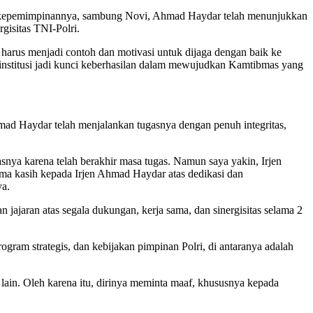
ama kepemimpinannya, sambung Novi, Ahmad Haydar telah menunjukkan
gisitas TNI-Polri.
harus menjadi contoh dan motivasi untuk dijaga dengan baik ke
a institusi jadi kunci keberhasilan dalam mewujudkan Kamtibmas yang
mad Haydar telah menjalankan tugasnya dengan penuh integritas,
nya karena telah berakhir masa tugas. Namun saya yakin, Irjen
rima kasih kepada Irjen Ahmad Haydar atas dedikasi dan
ya.
jaran atas segala dukungan, kerja sama, dan sinergisitas selama 2
am strategis, dan kebijakan pimpinan Polri, di antaranya adalah
in. Oleh karena itu, dirinya meminta maaf, khususnya kepada