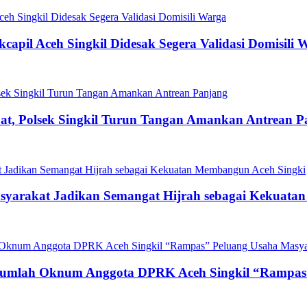
capil Aceh Singkil Didesak Segera Validasi Domisili 
t, Polsek Singkil Turun Tangan Amankan Antrean P
asyarakat Jadikan Semangat Hijrah sebagai Kekuat
ejumlah Oknum Anggota DPRK Aceh Singkil “Rampas