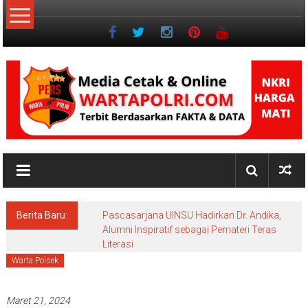
Lompat
ke
konten
NKRI
Jurnalisme
Positif
Berita Baru:
Pascasarjana UINSU Hadirkan Dr. Andika,
Alumni Inspiratif sebagai Pemateri Teras
Literasi
Warta Polsek
Maret 21, 2024