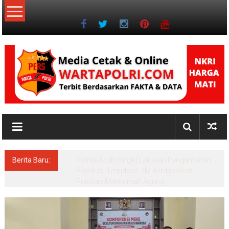
Lompat
ke
konten
NKRI
Jurnalisme
Positif
Berita Baru:
Pascasarjana UINSU Hadirkan Dr. Andika,
Alumni Inspiratif sebagai Pemateri Teras
Literasi