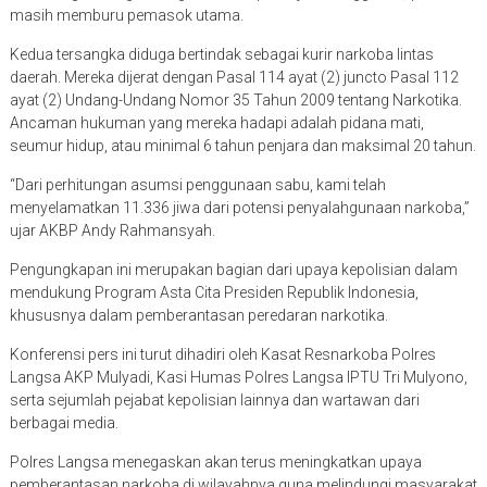
masih memburu pemasok utama.
Kedua tersangka diduga bertindak sebagai kurir narkoba lintas
daerah. Mereka dijerat dengan Pasal 114 ayat (2) juncto Pasal 112
ayat (2) Undang-Undang Nomor 35 Tahun 2009 tentang Narkotika.
Ancaman hukuman yang mereka hadapi adalah pidana mati,
seumur hidup, atau minimal 6 tahun penjara dan maksimal 20 tahun.
“Dari perhitungan asumsi penggunaan sabu, kami telah
menyelamatkan 11.336 jiwa dari potensi penyalahgunaan narkoba,”
ujar AKBP Andy Rahmansyah.
Pengungkapan ini merupakan bagian dari upaya kepolisian dalam
mendukung Program Asta Cita Presiden Republik Indonesia,
khususnya dalam pemberantasan peredaran narkotika.
Konferensi pers ini turut dihadiri oleh Kasat Resnarkoba Polres
Langsa AKP Mulyadi, Kasi Humas Polres Langsa IPTU Tri Mulyono,
serta sejumlah pejabat kepolisian lainnya dan wartawan dari
berbagai media.
Polres Langsa menegaskan akan terus meningkatkan upaya
pemberantasan narkoba di wilayahnya guna melindungi masyarakat