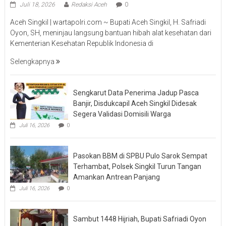
Juli 18, 2026
Redaksi Aceh
0
Aceh Singkil | wartapolri.com ~ Bupati Aceh Singkil, H. Safriadi
Oyon, SH, meninjau langsung bantuan hibah alat kesehatan dari
Kementerian Kesehatan Republik Indonesia di
Selengkapnya
Sengkarut Data Penerima Jadup Pasca
Banjir, Disdukcapil Aceh Singkil Didesak
Segera Validasi Domisili Warga
Juli 16, 2026
0
Pasokan BBM di SPBU Pulo Sarok Sempat
Terhambat, Polsek Singkil Turun Tangan
Amankan Antrean Panjang
Juli 16, 2026
0
Sambut 1448 Hijriah, Bupati Safriadi Oyon