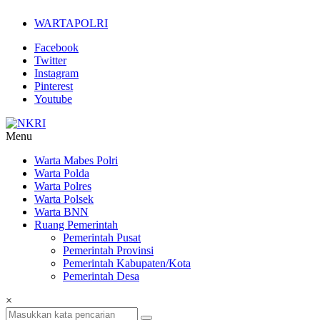
Lompat
WARTAPOLRI
ke
konten
Facebook
Twitter
Instagram
Pinterest
Youtube
Menu
NKRI
Warta Mabes Polri
Warta Polda
Jurnalisme
Warta Polres
Positif
Warta Polsek
Warta BNN
Ruang Pemerintah
Pemerintah Pusat
Pemerintah Provinsi
Pemerintah Kabupaten/Kota
Pemerintah Desa
×