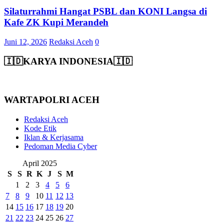
Silaturrahmi Hangat PSBL dan KONI Langsa di
Kafe ZK Kupi Merandeh
Juni 12, 2026
Redaksi Aceh
0
🇮🇩KARYA INDONESIA🇮🇩
WARTAPOLRI ACEH
Redaksi Aceh
Kode Etik
Iklan & Kerjasama
Pedoman Media Cyber
April 2025
S
S
R
K
J
S
M
1
2
3
4
5
6
7
8
9
10
11
12
13
14
15
16
17
18
19
20
21
22
23
24
25
26
27