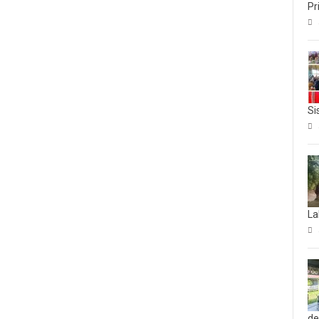
Pr
Si
La
d