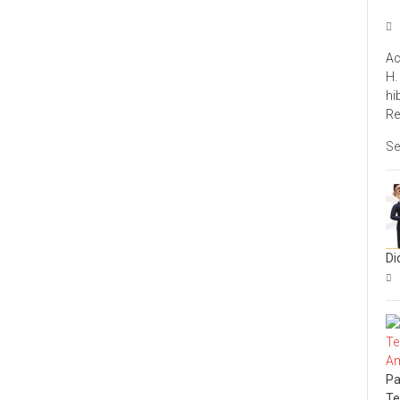
Ac
H.
hi
Re
Se
Di
Pa
Te