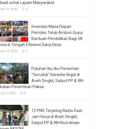
ibadi untuk Layani Masyarakat
Juli 13, 2026
0
Investasi Masa Depan:
Pemdes Teluk Ambun Guyur
Bantuan Pendidikan Bagi 58
swa di Tengah Efisiensi Dana Desa
Juli 13, 2026
0
Puluhan Ibu-Ibu Perwiritan
“Geruduk” Karaoke Ilegal di
Aceh Singkil, Satpol PP & WH
kukan Penertiban Paksa
Juli 3, 2026
0
12 PNS Terjaring Razia Saat
Jam Kerja di Aceh Singkil,
Satpol PP & WH Koordinasi
engan BKSDM