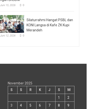
Juni 15, 2026
0
Silaturrahmi Hangat PSBL dan
KONI Langsa di Kafe ZK Kupi
Merandeh
Juni 12, 2026
0
November 2025
S
S
R
K
J
S
M
1
2
3
4
5
6
7
8
9