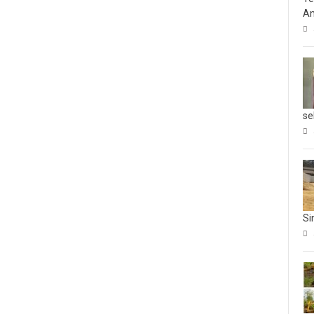
An
se
Si