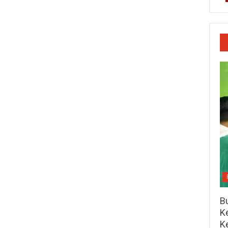
Bu
Ke
K