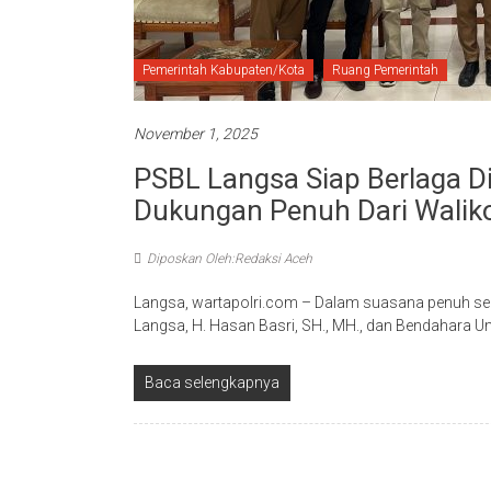
Pemerintah Kabupaten/Kota
Ruang Pemerintah
November 1, 2025
PSBL Langsa Siap Berlaga D
Dukungan Penuh Dari Walik
Diposkan Oleh:Redaksi Aceh
Langsa, wartapolri.com – Dalam suasana penuh 
Langsa, H. Hasan Basri, SH., MH., dan Bendahara 
Baca selengkapnya