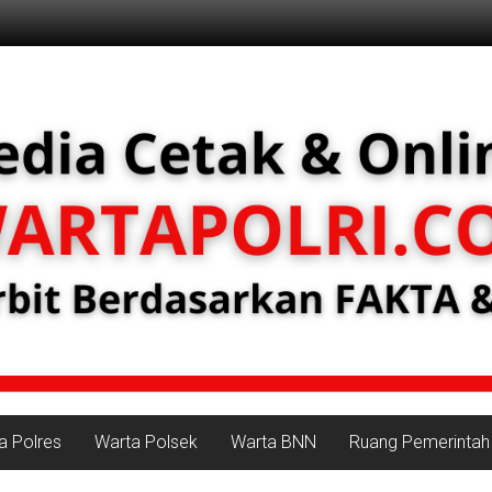
a Polres
Warta Polsek
Warta BNN
Ruang Pemerintah