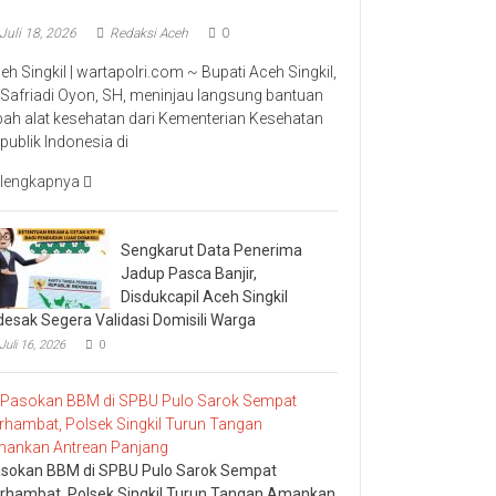
Juli 18, 2026
Redaksi Aceh
0
eh Singkil | wartapolri.com ~ Bupati Aceh Singkil,
 Safriadi Oyon, SH, meninjau langsung bantuan
bah alat kesehatan dari Kementerian Kesehatan
publik Indonesia di
lengkapnya
Sengkarut Data Penerima
Jadup Pasca Banjir,
Disdukcapil Aceh Singkil
desak Segera Validasi Domisili Warga
Juli 16, 2026
0
sokan BBM di SPBU Pulo Sarok Sempat
rhambat, Polsek Singkil Turun Tangan Amankan