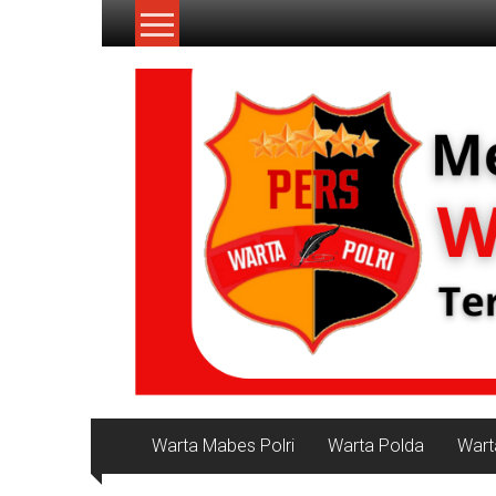
Lompat
ke
konten
NKRI
Jurnalisme
Positif
Warta Mabes Polri
Warta Polda
Wart