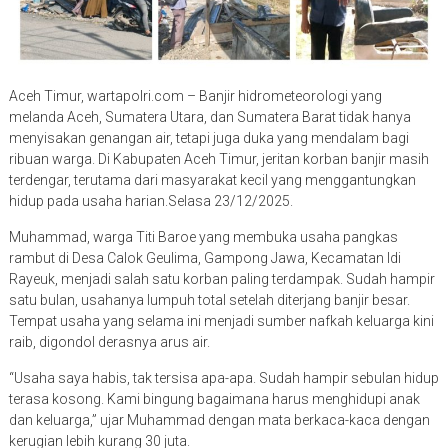
Aceh Timur, wartapolri.com – Banjir hidrometeorologi yang
melanda Aceh, Sumatera Utara, dan Sumatera Barat tidak hanya
menyisakan genangan air, tetapi juga duka yang mendalam bagi
ribuan warga. Di Kabupaten Aceh Timur, jeritan korban banjir masih
terdengar, terutama dari masyarakat kecil yang menggantungkan
hidup pada usaha harian.Selasa 23/12/2025.
Muhammad, warga Titi Baroe yang membuka usaha pangkas
rambut di Desa Calok Geulima, Gampong Jawa, Kecamatan Idi
Rayeuk, menjadi salah satu korban paling terdampak. Sudah hampir
satu bulan, usahanya lumpuh total setelah diterjang banjir besar.
Tempat usaha yang selama ini menjadi sumber nafkah keluarga kini
raib, digondol derasnya arus air.
“Usaha saya habis, tak tersisa apa-apa. Sudah hampir sebulan hidup
terasa kosong. Kami bingung bagaimana harus menghidupi anak
dan keluarga,” ujar Muhammad dengan mata berkaca-kaca dengan
kerugian lebih kurang 30 juta.