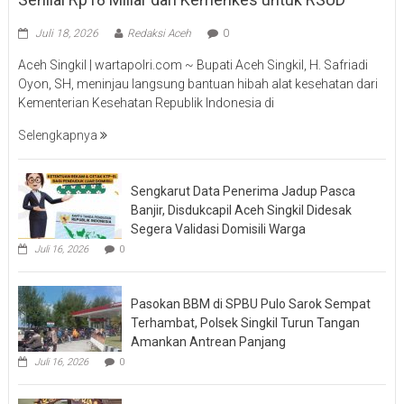
Juli 18, 2026
Redaksi Aceh
0
Aceh Singkil | wartapolri.com ~ Bupati Aceh Singkil, H. Safriadi
Oyon, SH, meninjau langsung bantuan hibah alat kesehatan dari
Kementerian Kesehatan Republik Indonesia di
Selengkapnya
Sengkarut Data Penerima Jadup Pasca
Banjir, Disdukcapil Aceh Singkil Didesak
Segera Validasi Domisili Warga
Juli 16, 2026
0
Pasokan BBM di SPBU Pulo Sarok Sempat
Terhambat, Polsek Singkil Turun Tangan
Amankan Antrean Panjang
Juli 16, 2026
0