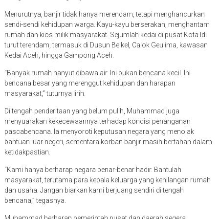
Menurutnya, banjir tidak hanya merendam, tetapi menghancurkan
sendi-sendi kehidupan warga. Kayu-kayu berserakan, menghantam
rumah dan kios milik masyarakat. Sejumlah kedai di pusat Kota Idi
turut terendam, termasuk di Dusun Belkel, Calok Geulima, kawasan
Kedai Aceh, hingga Gampong Aceh.
“Banyak rumah hanyut dibawa air. Ini bukan bencana kecil. Ini
bencana besar yang merenggut kehidupan dan harapan
masyarakat,” tuturnya lirih.
Di tengah penderitaan yang belum pulih, Muhammad juga
menyuarakan kekecewaannya terhadap kondisi penanganan
pascabencana. Ia menyoroti keputusan negara yang menolak
bantuan luar negeri, sementara korban banjir masih bertahan dalam
ketidakpastian.
“Kami hanya berharap negara benar-benar hadir. Bantulah
masyarakat, terutama para kepala keluarga yang kehilangan rumah
dan usaha. Jangan biarkan kami berjuang sendiri di tengah
bencana,” tegasnya.
Muhammad berharap pemerintah pusat dan daerah segera