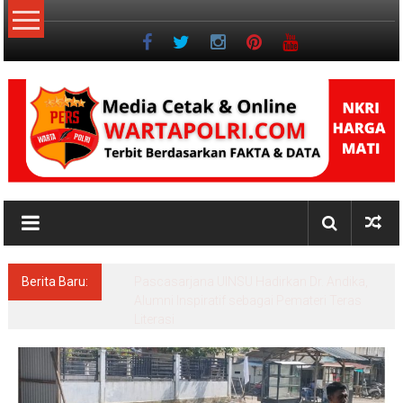
Lompat
ke
konten
NKRI
Jurnalisme
Positif
Berita Baru:
Pascasarjana UINSU Hadirkan Dr. Andika,
Alumni Inspiratif sebagai Pemateri Teras
Literasi