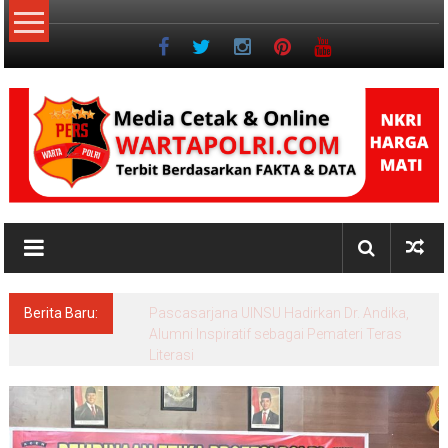
Lompat
ke
konten
NKRI
Jurnalisme
Positif
Berita Baru:
Pascasarjana UINSU Hadirkan Dr. Andika,
Alumni Inspiratif sebagai Pemateri Teras
Literasi