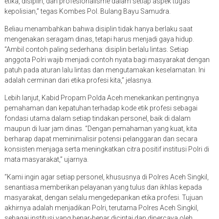
etika, disiplin, dan profesionalisme dalam setiap aspek tugas
kepolisian,” tegas Kombes Pol. Bulang Bayu Samudra.
Beliau menambahkan bahwa disiplin tidak hanya berlaku saat
mengenakan seragam dinas, tetapi harus menjadi gaya hidup.
“Ambil contoh paling sederhana: disiplin berlalu lintas. Setiap
anggota Polri wajib menjadi contoh nyata bagi masyarakat dengan
patuh pada aturan lalu lintas dan mengutamakan keselamatan. Ini
adalah cerminan dari etika profesi kita,” jelasnya.
Lebih lanjut, Kabid Propam Polda Aceh menekankan pentingnya
pemahaman dan kepatuhan terhadap kode etik profesi sebagai
fondasi utama dalam setiap tindakan personel, baik di dalam
maupun di luar jam dinas. “Dengan pemahaman yang kuat, kita
berharap dapat meminimalisir potensi pelanggaran dan secara
konsisten menjaga serta meningkatkan citra positif institusi Polri di
mata masyarakat,” ujarnya.
“Kami ingin agar setiap personel, khususnya di Polres Aceh Singkil,
senantiasa memberikan pelayanan yang tulus dan ikhlas kepada
masyarakat, dengan selalu mengedepankan etika profesi. Tujuan
akhirnya adalah menjadikan Polri, terutama Polres Aceh Singkil,
sebagai institusi yang benar-benar dicintai dan dipercaya oleh