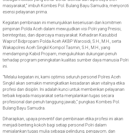
masyarakat,” imbuh Kombes Pol. Bulang Bayu Samudra, menyoroti
esensi pelayanan prima.
Kegiatan pembinaan ini menunjukkan keseriusan dan komitmen
pimpinan Polda Aceh dalam mewujudkan visi Polri yang Presisi,
berintegritas, dan dipercaya masyarakat. Kehadiran Kasubbid
Waprof Bidpropam Polda Aceh AKBP Warosidi, S.H., M.H., serta
Wakapolres Aceh Singkil Kompol Tasmin, S.H., M.H., yang
mendampingi Kabid Propam, mengukuhkan dukungan penuh
terhadap program peningkatan kualitas sumber daya manusia Polri
ini.
“Melalui kegiatan ini, kami optimis seluruh personel Polres Aceh
Singkil akan semakin meningkatkan kesadaran akan vitalnya etika
profesi dan disiplin. Ini adalah kunci untuk memberikan pelayanan
terbaik kepada masyarakat serta menjalankan tugas secara
profesional dan penuh tanggung jawab,” pungkas Kombes Pol.
Bulang Bayu Samudra.
Diharapkan, upaya preventif dan pembinaan etika profesi ini akan
menjadi benteng kokoh bagi setiap personel Polri dalam
menjalankan tugas mulia sebagai pelindung, pengayom, dan