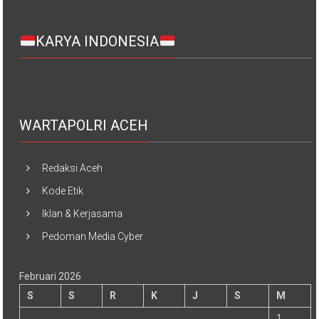
KARYA INDONESIA
WARTAPOLRI ACEH
Redaksi Aceh
Kode Etik
Iklan & Kerjasama
Pedoman Media Cyber
Februari 2026
S
S
R
K
J
S
M
1