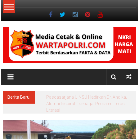
Lompat
ke
konten
NKRI
Jurnalisme
Positif
Berita Baru:
Pascasarjana UINSU Hadirkan Dr. Andika,
Alumni Inspiratif sebagai Pemateri Teras
Literasi