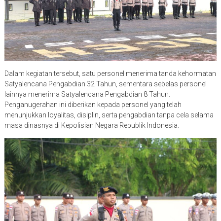
Dalam kegiatan tersebut, satu personel menerima tanda kehormatan
Satyalencana Pengabdian 32 Tahun, sementara sebelas personel
lainnya menerima Satyalencana Pengabdian 8 Tahun.
Penganugerahan ini diberikan kepada personel yang telah
menunjukkan loyalitas, disiplin, serta pengabdian tanpa cela selama
masa dinasnya di Kepolisian Negara Republik Indonesia.