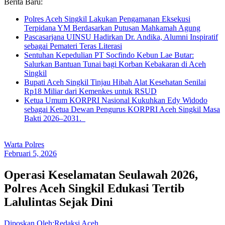
Berita Baru:
Polres Aceh Singkil Lakukan Pengamanan Eksekusi
Terpidana YM Berdasarkan Putusan Mahkamah Agung
Pascasarjana UINSU Hadirkan Dr. Andika, Alumni Inspiratif
sebagai Pemateri Teras Literasi
Sentuhan Kepedulian PT Socfindo Kebun Lae Butar:
Salurkan Bantuan Tunai bagi Korban Kebakaran di Aceh
Singkil
Bupati Aceh Singkil Tinjau Hibah Alat Kesehatan Senilai
Rp18 Miliar dari Kemenkes untuk RSUD
Ketua Umum KORPRI Nasional Kukuhkan Edy Widodo
sebagai Ketua Dewan Pengurus KORPRI Aceh Singkil Masa
Bakti 2026–2031.
Warta Polres
Februari 5, 2026
Operasi Keselamatan Seulawah 2026,
Polres Aceh Singkil Edukasi Tertib
Lalulintas Sejak Dini
Diposkan Oleh:Redaksi Aceh