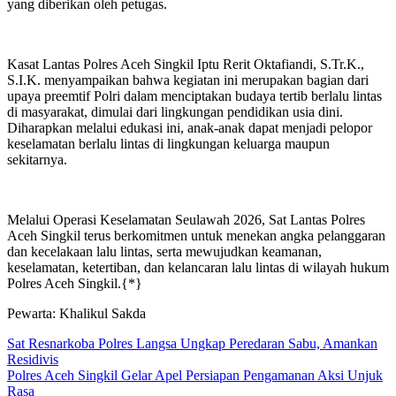
yang diberikan oleh petugas.
Kasat Lantas Polres Aceh Singkil Iptu Rerit Oktafiandi, S.Tr.K.,
S.I.K. menyampaikan bahwa kegiatan ini merupakan bagian dari
upaya preemtif Polri dalam menciptakan budaya tertib berlalu lintas
di masyarakat, dimulai dari lingkungan pendidikan usia dini.
Diharapkan melalui edukasi ini, anak-anak dapat menjadi pelopor
keselamatan berlalu lintas di lingkungan keluarga maupun
sekitarnya.
Melalui Operasi Keselamatan Seulawah 2026, Sat Lantas Polres
Aceh Singkil terus berkomitmen untuk menekan angka pelanggaran
dan kecelakaan lalu lintas, serta mewujudkan keamanan,
keselamatan, ketertiban, dan kelancaran lalu lintas di wilayah hukum
Polres Aceh Singkil.{*}
Pewarta: Khalikul Sakda
Navigasi
Sat Resnarkoba Polres Langsa Ungkap Peredaran Sabu, Amankan
Residivis
pos
Polres Aceh Singkil Gelar Apel Persiapan Pengamanan Aksi Unjuk
Rasa