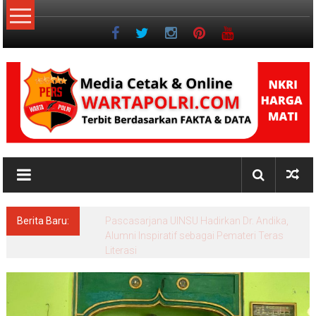
Lompat
ke
konten
NKRI
Jurnalisme
Positif
Berita Baru:
Pascasarjana UINSU Hadirkan Dr. Andika,
Alumni Inspiratif sebagai Pemateri Teras
Literasi