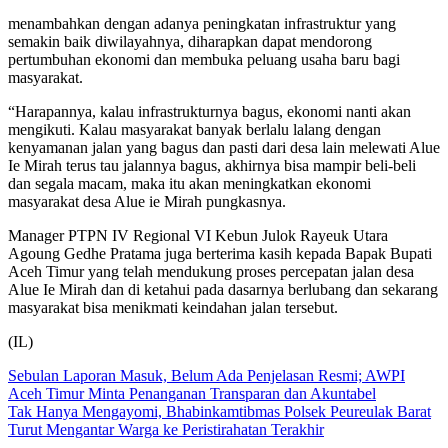
menambahkan dengan adanya peningkatan infrastruktur yang
semakin baik diwilayahnya, diharapkan dapat mendorong
pertumbuhan ekonomi dan membuka peluang usaha baru bagi
masyarakat.
“Harapannya, kalau infrastrukturnya bagus, ekonomi nanti akan
mengikuti. Kalau masyarakat banyak berlalu lalang dengan
kenyamanan jalan yang bagus dan pasti dari desa lain melewati Alue
Ie Mirah terus tau jalannya bagus, akhirnya bisa mampir beli-beli
dan segala macam, maka itu akan meningkatkan ekonomi
masyarakat desa Alue ie Mirah pungkasnya.
Manager PTPN IV Regional VI Kebun Julok Rayeuk Utara
Agoung Gedhe Pratama juga berterima kasih kepada Bapak Bupati
Aceh Timur yang telah mendukung proses percepatan jalan desa
Alue Ie Mirah dan di ketahui pada dasarnya berlubang dan sekarang
masyarakat bisa menikmati keindahan jalan tersebut.
(IL)
Navigasi
Sebulan Laporan Masuk, Belum Ada Penjelasan Resmi; AWPI
Aceh Timur Minta Penanganan Transparan dan Akuntabel
pos
Tak Hanya Mengayomi, Bhabinkamtibmas Polsek Peureulak Barat
Turut Mengantar Warga ke Peristirahatan Terakhir