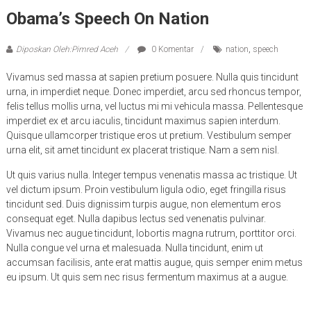
Obama’s Speech On Nation
Diposkan Oleh:Pimred Aceh
0 Komentar
nation
,
speech
Vivamus sed massa at sapien pretium posuere. Nulla quis tincidunt
urna, in imperdiet neque. Donec imperdiet, arcu sed rhoncus tempor,
felis tellus mollis urna, vel luctus mi mi vehicula massa. Pellentesque
imperdiet ex et arcu iaculis, tincidunt maximus sapien interdum.
Quisque ullamcorper tristique eros ut pretium. Vestibulum semper
urna elit, sit amet tincidunt ex placerat tristique. Nam a sem nisl.
Ut quis varius nulla. Integer tempus venenatis massa ac tristique. Ut
vel dictum ipsum. Proin vestibulum ligula odio, eget fringilla risus
tincidunt sed. Duis dignissim turpis augue, non elementum eros
consequat eget. Nulla dapibus lectus sed venenatis pulvinar.
Vivamus nec augue tincidunt, lobortis magna rutrum, porttitor orci.
Nulla congue vel urna et malesuada. Nulla tincidunt, enim ut
accumsan facilisis, ante erat mattis augue, quis semper enim metus
eu ipsum. Ut quis sem nec risus fermentum maximus at a augue.