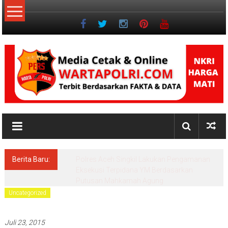
Lompat
ke
konten
NKRI
Jurnalisme
Positif
Berita Baru:
Pascasarjana UINSU Hadirkan Dr. Andika,
Alumni Inspiratif sebagai Pemateri Teras
Literasi
Uncategorized
Juli 23, 2015