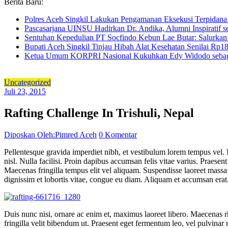
Berita Baru:
Polres Aceh Singkil Lakukan Pengamanan Eksekusi Terpida
Pascasarjana UINSU Hadirkan Dr. Andika, Alumni Inspiratif se
Sentuhan Kepedulian PT Socfindo Kebun Lae Butar: Salurkan
Bupati Aceh Singkil Tinjau Hibah Alat Kesehatan Senilai Rp
Ketua Umum KORPRI Nasional Kukuhkan Edy Widodo sebag
Uncategorized
Juli 23, 2015
Rafting Challenge In Trishuli, Nepal
Diposkan Oleh:Pimred Aceh
0 Komentar
Pellentesque gravida imperdiet nibh, et vestibulum lorem tempus vel. 
nisl. Nulla facilisi. Proin dapibus accumsan felis vitae varius. Praese
Maecenas fringilla tempus elit vel aliquam. Suspendisse laoreet massa u
dignissim et lobortis vitae, congue eu diam. Aliquam et accumsan erat.
Duis nunc nisi, ornare ac enim et, maximus laoreet libero. Maecenas r
fringilla velit bibendum ut. Praesent eget fermentum leo, vel pulvinar ni