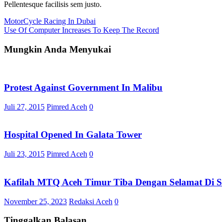
Pellentesque facilisis sem justo.
Navigasi
MotorCycle Racing In Dubai
Use Of Computer Increases To Keep The Record
pos
Mungkin Anda Menyukai
Protest Against Government In Malibu
Juli 27, 2015
Pimred Aceh
0
Hospital Opened In Galata Tower
Juli 23, 2015
Pimred Aceh
0
Kafilah MTQ Aceh Timur Tiba Dengan Selamat Di S
November 25, 2023
Redaksi Aceh
0
Tinggalkan Balasan