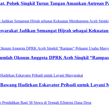
t, Polsek Singkil Turun Tangan Amankan Antrean P
asyarakat Jadikan Semangat Hijrah sebagai Kekuat
ejumlah Oknum Anggota DPRK Aceh Singkil “Rampas
g Bawang Hadirkan Eskavator Pribadi untuk Layani 