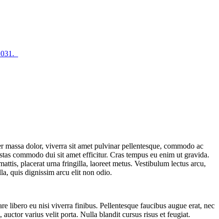
2031.
er massa dolor, viverra sit amet pulvinar pellentesque, commodo ac
gestas commodo dui sit amet efficitur. Cras tempus eu enim ut gravida.
ttis, placerat urna fringilla, laoreet metus. Vestibulum lectus arcu,
a, quis dignissim arcu elit non odio.
 libero eu nisi viverra finibus. Pellentesque faucibus augue erat, nec
 auctor varius velit porta. Nulla blandit cursus risus et feugiat.