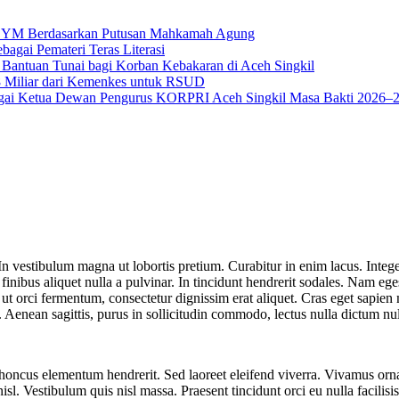
na YM Berdasarkan Putusan Mahkamah Agung
bagai Pemateri Teras Literasi
 Bantuan Tunai bagi Korban Kebakaran di Aceh Singkil
18 Miliar dari Kemenkes untuk RSUD
ai Ketua Dewan Pengurus KORPRI Aceh Singkil Masa Bakti 2026–
In vestibulum magna ut lobortis pretium. Curabitur in enim lacus. Integ
nt finibus aliquet nulla a pulvinar. In tincidunt hendrerit sodales. Nam e
t orci fermentum, consectetur dignissim erat aliquet. Cras eget sapien ma
 Aenean sagittis, purus in sollicitudin commodo, lectus nulla dictum null
honcus elementum hendrerit. Sed laoreet eleifend viverra. Vivamus ornare
sl. Vestibulum quis nisl massa. Praesent tincidunt orci eu nulla facilisis,