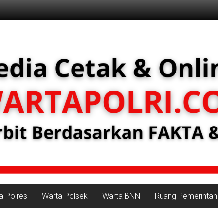
a Polres
Warta Polsek
Warta BNN
Ruang Pemerintah