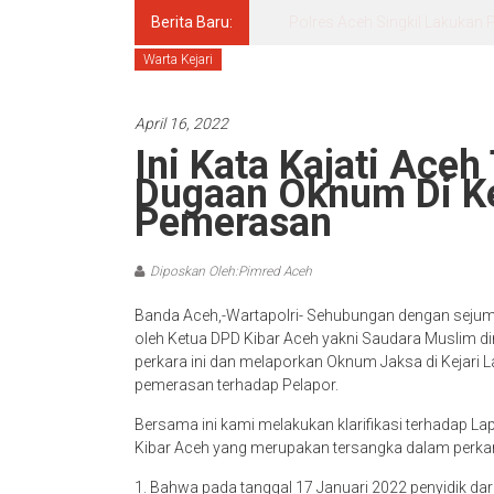
Berita Baru:
Pascasarjana UINSU Hadirkan D
Warta Kejari
April 16, 2022
Ini Kata Kajati Aceh
Dugaan Oknum Di Ke
Pemerasan
Diposkan Oleh:Pimred Aceh
Banda Aceh,-Wartapolri- Sehubungan dengan sejumlah
oleh Ketua DPD Kibar Aceh yakni Saudara Muslim
perkara ini dan melaporkan Oknum Jaksa di Kejari
pemerasan terhadap Pelapor.
Bersama ini kami melakukan klarifikasi terhadap L
Kibar Aceh yang merupakan tersangka dalam perkar
1. Bahwa pada tanggal 17 Januari 2022 penyidik da