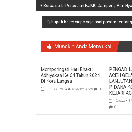
Navigasi
Serba serbi Persoalan BUMG Gampong Alur Ny
pos
Pj bupati boleh siapa saja asal paham tenta
Mungkin Anda Menyukai
Memperingati Hari Bhakti
PENGADIL
Adhiyaksa Ke 64 Tahun 2024
ACEH GEL
Di Kota Langsa
LANJUTAN
PIDANA K
Juli 11, 2024
Redaksi Aceh
0
KEJARI AC
Oktober 31
0