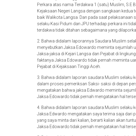
Perkara atas nama Terdakwa 1 (satu) Muslim, S.E B
Kejaksaan Negeri Langsa dengan sangkaan kedua 
baik Walikota Langsa. Dan pada saat pelaksanaan 
selaku Kasi Pidum dan JPU terhadap perkara ini ti
terdakwa tidak ditahan sebagaimana yang dilapork
2. Bahwa didalam laporannya Saudara Muslim selak
menyebutkan Jaksa Edowardo meminta sejumlah ua
Jaksa-jaksa di Kejari Langsa dan Pejabat di lingkun
faktanya Jaksa Edowardo tidak pernah meminta uan
Pejabat di Kejaksaan Tinggi Aceh.
3. Bahwa didalam laporan saudara Muslim selaku ke
dalam proses pemeriksan Saksi- saksi di depan pe
mengatakan bahwa jaksa Edwardo meminta sejumlah 
Jaksa Edowardo tidak pernah mengatakan hal terseb
4. Bahwa didalam laporan saudara Muslim selaku ke
Jaksa Edwardo mengatakan saya terima saja dari pi
yang saya minta dari kalian, berarti kalian akan tun
Jaksa Edowardo tidak pernah mengatakan hal terse