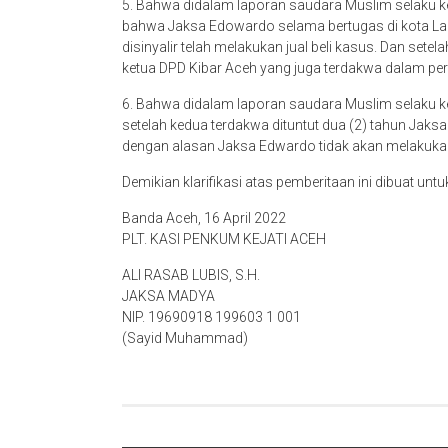
5. Bahwa didalam laporan saudara Muslim selaku ke
bahwa Jaksa Edowardo selama bertugas di kota L
disinyalir telah melakukan jual beli kasus. Dan setel
ketua DPD Kibar Aceh yang juga terdakwa dalam per
6. Bahwa didalam laporan saudara Muslim selaku ke
setelah kedua terdakwa dituntut dua (2) tahun Jak
dengan alasan Jaksa Edwardo tidak akan melakuka
Demikian klarifikasi atas pemberitaan ini dibuat unt
Banda Aceh, 16 April 2022
PLT. KASI PENKUM KEJATI ACEH
ALI RASAB LUBIS, S.H.
JAKSA MADYA
NIP. 19690918 199603 1 001
(Sayid Muhammad)