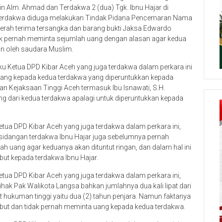
in Alm. Ahmad dan Terdakwa 2 (dua) Tgk. Ibnu Hajar di
terdakwa diduga melakukan Tindak Pidana Pencemaran Nama
serah terima tersangka dan barang bukti Jaksa Edwardo
dak pernah meminta sejumlah uang dengan alasan agar kedua
an oleh saudara Muslim.
u Ketua DPD Kibar Aceh yang juga terdakwa dalam perkara ini
ng kepada kedua terdakwa yang diperuntukkan kepada
gan Kejaksaan Tinggi Aceh termasuk Ibu Isnawati, S.H.
g dari kedua terdakwa apalagi untuk diperuntukkan kepada
tua DPD Kibar Aceh yang juga terdakwa dalam perkara ini,
rsidangan terdakwa Ibnu Hajar juga sebelumnya pernah
uang agar keduanya akan dituntut ringan, dan dalam hal ini
ut kepada terdakwa Ibnu Hajar.
tua DPD Kibar Aceh yang juga terdakwa dalam perkara ini,
hak Pak Walikota Langsa bahkan jumlahnya dua kali lipat dari
tut hukuman tinggi yaitu dua (2) tahun penjara. Namun faktanya
but dan tidak pernah meminta uang kepada kedua terdakwa.