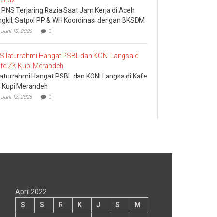
 PNS Terjaring Razia Saat Jam Kerja di Aceh
ngkil, Satpol PP & WH Koordinasi dengan BKSDM
Juni 15, 2026
0
laturrahmi Hangat PSBL dan KONI Langsa di Kafe
 Kupi Merandeh
Juni 12, 2026
0
April 2022
S
S
R
K
J
S
M