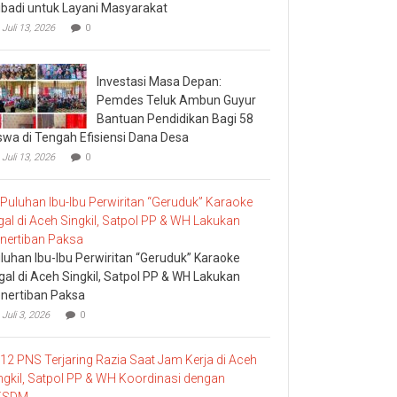
ibadi untuk Layani Masyarakat
Juli 13, 2026
0
Investasi Masa Depan:
Pemdes Teluk Ambun Guyur
Bantuan Pendidikan Bagi 58
swa di Tengah Efisiensi Dana Desa
Juli 13, 2026
0
luhan Ibu-Ibu Perwiritan “Geruduk” Karaoke
egal di Aceh Singkil, Satpol PP & WH Lakukan
nertiban Paksa
Juli 3, 2026
0