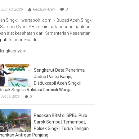
Juli 18, 2026
Redaksi Aceh
0
eh Singkil | wartapolri.com ~ Bupati Aceh Singkil,
 Safriadi Oyon, SH, meninjau langsung bantuan
bah alat kesehatan dari Kementerian Kesehatan
publik Indonesia di
lengkapnya
Sengkarut Data Penerima
Jadup Pasca Banjir,
Disdukcapil Aceh Singkil
desak Segera Validasi Domisili Warga
Juli 16, 2026
0
Pasokan BBM di SPBU Pulo
Sarok Sempat Terhambat,
Polsek Singkil Turun Tangan
ankan Antrean Panjang