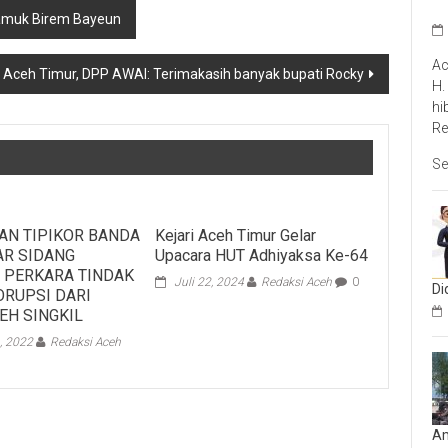
amuk Birem Bayeun
Ac
ng Aceh Timur, DPP AWAI: Terimakasih banyak bupati Rocky
H.
hi
Re
Se
AN TIPIKOR BANDA
Kejari Aceh Timur Gelar
AR SIDANG
Upacara HUT Adhiyaksa Ke-64
 PERKARA TINDAK
Juli 22, 2024
Redaksi Aceh
0
Di
ORUPSI DARI
EH SINGKIL
, 2022
Redaksi Aceh
Am