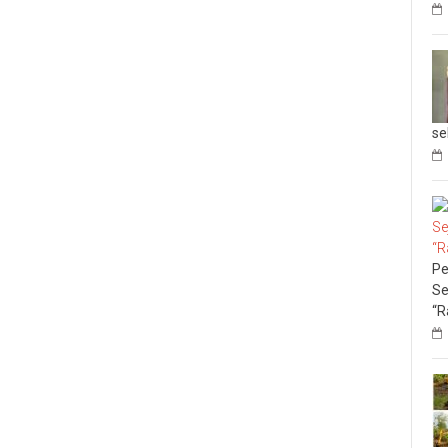
se
Pe
Se
“R