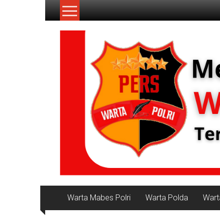
Lompat
ke
konten
NKRI
Jurnalisme
Positif
Warta Mabes Polri
Warta Polda
Wart