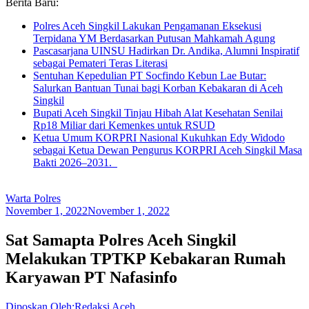
Berita Baru:
Polres Aceh Singkil Lakukan Pengamanan Eksekusi
Terpidana YM Berdasarkan Putusan Mahkamah Agung
Pascasarjana UINSU Hadirkan Dr. Andika, Alumni Inspiratif
sebagai Pemateri Teras Literasi
Sentuhan Kepedulian PT Socfindo Kebun Lae Butar:
Salurkan Bantuan Tunai bagi Korban Kebakaran di Aceh
Singkil
Bupati Aceh Singkil Tinjau Hibah Alat Kesehatan Senilai
Rp18 Miliar dari Kemenkes untuk RSUD
Ketua Umum KORPRI Nasional Kukuhkan Edy Widodo
sebagai Ketua Dewan Pengurus KORPRI Aceh Singkil Masa
Bakti 2026–2031.
Warta Polres
November 1, 2022
November 1, 2022
Sat Samapta Polres Aceh Singkil
Melakukan TPTKP Kebakaran Rumah
Karyawan PT Nafasinfo
Diposkan Oleh:Redaksi Aceh