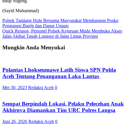
tutup Sugeng.
(Sayid Muhammad)
Navigasi
Polsek Tamiang Hulu Bersama Masyarakat Membangun Posko
Pengungsi Banjir dan Dapur Umum
pos
Quick Respon, Personel Polsek Kejuruan Muda Membuka Akses
Jalan Akibat Tanah Longsor di Jalan Lintas Provinsi
Mungkin Anda Menyukai
Polantas Lhokseumawe Latih Siswa SPN Polda
Aceh Tentang Penanganan Laka Lantas
Mei 30, 2023
Redaksi Aceh
0
Sempat Berpindah Lokasi, Pelaku Pelecehan Anak
Akhirnya Diamankan Tim URC Polres Langsa
Juni 26, 2026
Redaksi Aceh
0