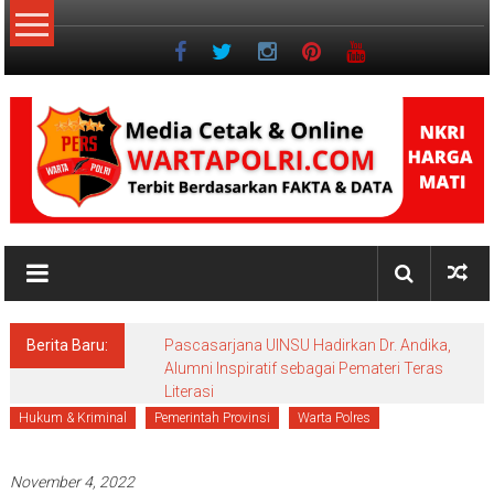
Lompat
ke
konten
NKRI
Jurnalisme
Positif
Berita Baru:
Pascasarjana UINSU Hadirkan Dr. Andika,
Alumni Inspiratif sebagai Pemateri Teras
Literasi
Hukum & Kriminal
Pemerintah Provinsi
Warta Polres
November 4, 2022