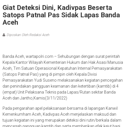
Giat Deteksi Dini, Kadivpas Beserta
Satops Patnal Pas Sidak Lapas Banda
Aceh
Diposkan Oleh:Redaksi Aceh
Banda Aceh, wartapolri.com – Sehubungan dengan surat perintah
Kepala Kantor Wilayah Kementerian Hukum dan Hak Asasi Manusia
Aceh, Tim Satuan Operasional Kepatuhan Internal Pemasyarakatan
(Satops Patnal Pas) yang di pimpin oleh Kepala Divisi
Pemasyarakatan Yudi Suseno melaksanakan kegiatan pencegahan
dan penindakan gangguan keamanan dan ketertiban (kamtib) di 4
(empat) Unit Pelaksana Teknis pada Lapas/Rutan sekitar Banda
Aceh dan Jantho,Kamis(3/11/2022)
Pada pengarahan apel pelaksanaan bersama di lapangan Kanwil
Kemenkumham Aceh, Kadivpas Aceh menjelaskan maksud dan
tujuan kegiatan ini yang merupakan deteksi dini rutin/berkala dalam
mencegah gangguan kamtib dan serta memberikan efek kejut bagi