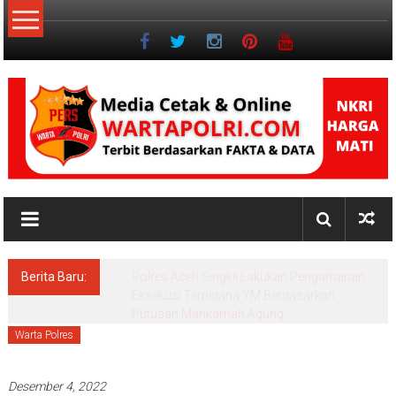
Lompat
ke
konten
NKRI
Jurnalisme
Positif
Berita Baru:
Pascasarjana UINSU Hadirkan Dr. Andika,
Alumni Inspiratif sebagai Pemateri Teras
Literasi
Warta Polres
Desember 4, 2022