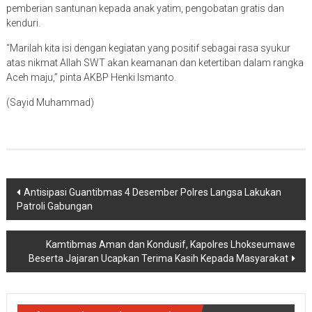
pemberian santunan kepada anak yatim, pengobatan gratis dan
kenduri.
“Marilah kita isi dengan kegiatan yang positif sebagai rasa syukur
atas nikmat Allah SWT akan keamanan dan ketertiban dalam rangka
Aceh maju,” pinta AKBP Henki Ismanto.
(Sayid Muhammad)
Navigasi
Antisipasi Guantibmas 4 Desember Polres Langsa Lakukan
Patroli Gabungan
pos
Kamtibmas Aman dan Kondusif, Kapolres Lhokseumawe
Beserta Jajaran Ucapkan Terima Kasih Kepada Masyarakat