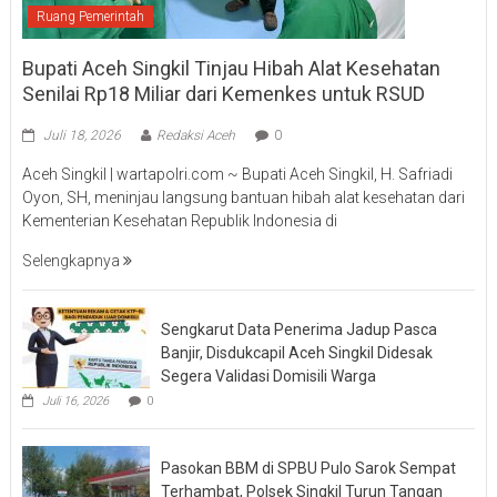
Ruang Pemerintah
Bupati Aceh Singkil Tinjau Hibah Alat Kesehatan
Senilai Rp18 Miliar dari Kemenkes untuk RSUD
Juli 18, 2026
Redaksi Aceh
0
Aceh Singkil | wartapolri.com ~ Bupati Aceh Singkil, H. Safriadi
Oyon, SH, meninjau langsung bantuan hibah alat kesehatan dari
Kementerian Kesehatan Republik Indonesia di
Selengkapnya
Sengkarut Data Penerima Jadup Pasca
Banjir, Disdukcapil Aceh Singkil Didesak
Segera Validasi Domisili Warga
Juli 16, 2026
0
Pasokan BBM di SPBU Pulo Sarok Sempat
Terhambat, Polsek Singkil Turun Tangan