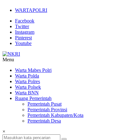
Lompat
WARTAPOLRI
ke
konten
Facebook
Twitter
Instagram
Pinterest
Youtube
Menu
NKRI
Warta Mabes Polri
Warta Polda
Jurnalisme
Warta Polres
Positif
Warta Polsek
Warta BNN
Ruang Pemerintah
Pemerintah Pusat
Pemerintah Provinsi
Pemerintah Kabupaten/Kota
Pemerintah Desa
×