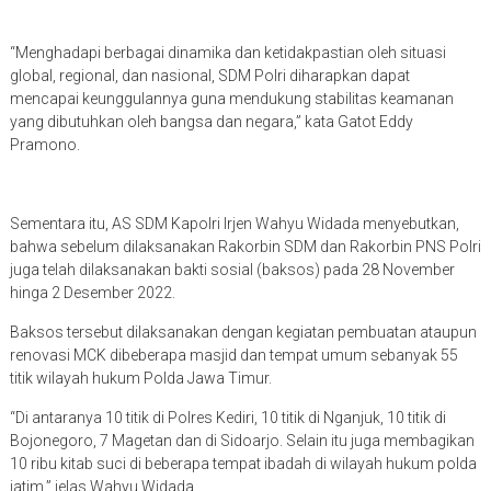
“Menghadapi berbagai dinamika dan ketidakpastian oleh situasi
global, regional, dan nasional, SDM Polri diharapkan dapat
mencapai keunggulannya guna mendukung stabilitas keamanan
yang dibutuhkan oleh bangsa dan negara,” kata Gatot Eddy
Pramono.
Sementara itu, AS SDM Kapolri Irjen Wahyu Widada menyebutkan,
bahwa sebelum dilaksanakan Rakorbin SDM dan Rakorbin PNS Polri
juga telah dilaksanakan bakti sosial (baksos) pada 28 November
hinga 2 Desember 2022.
Baksos tersebut dilaksanakan dengan kegiatan pembuatan ataupun
renovasi MCK dibeberapa masjid dan tempat umum sebanyak 55
titik wilayah hukum Polda Jawa Timur.
“Di antaranya 10 titik di Polres Kediri, 10 titik di Nganjuk, 10 titik di
Bojonegoro, 7 Magetan dan di Sidoarjo. Selain itu juga membagikan
10 ribu kitab suci di beberapa tempat ibadah di wilayah hukum polda
jatim,” jelas Wahyu Widada.