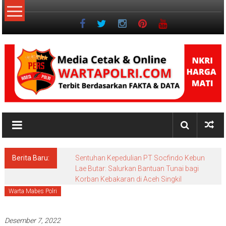
Lompat
ke
konten
NKRI
Jurnalisme
Positif
Berita Baru:
Sentuhan Kepedulian PT Socfindo Kebun
Lae Butar: Salurkan Bantuan Tunai bagi
Korban Kebakaran di Aceh Singkil
Warta Mabes Polri
Desember 7, 2022