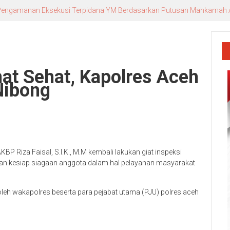
n Pengamanan Eksekusi Terpidana YM Berdasarkan Putusan Mahkamah
t Sehat, Kapolres Aceh
Nibong
P Riza Faisal, S.I.K., M.M kembali lakukan giat inspeksi
an kesiap siagaan anggota dalam hal pelayanan masyarakat
 oleh wakapolres beserta para pejabat utama (PJU) polres aceh