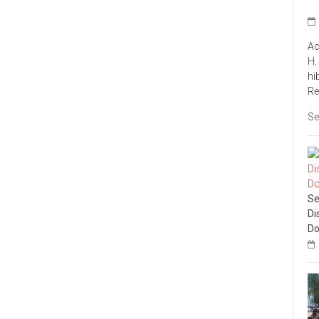
Ac
H.
hi
Re
Se
Se
Di
Do