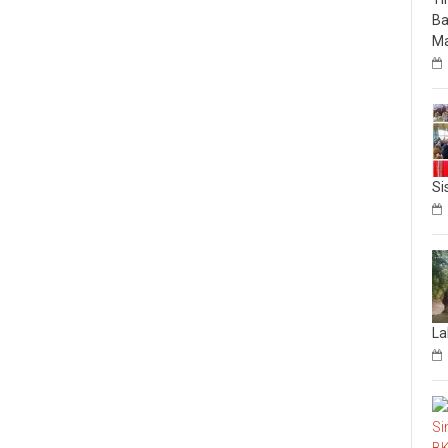
Ba
Ma
Si
La