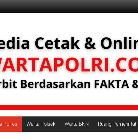
a Polres
Warta Polsek
Warta BNN
Ruang Pemerintah