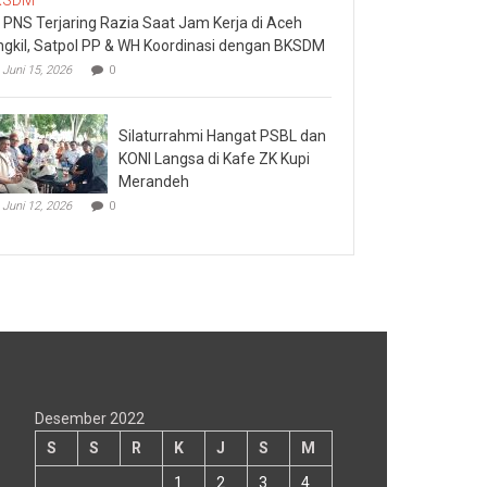
 PNS Terjaring Razia Saat Jam Kerja di Aceh
ngkil, Satpol PP & WH Koordinasi dengan BKSDM
Juni 15, 2026
0
Silaturrahmi Hangat PSBL dan
KONI Langsa di Kafe ZK Kupi
Merandeh
Juni 12, 2026
0
Desember 2022
S
S
R
K
J
S
M
1
2
3
4