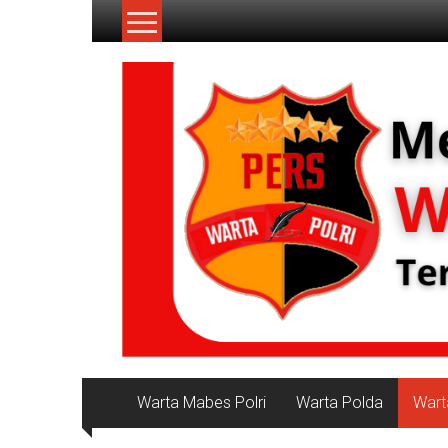
Lompat
ke
konten
NKRI
Jurnalisme
Positif
Warta Mabes Polri
Warta Polda
Wart