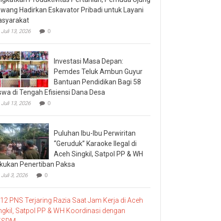
wang Hadirkan Eskavator Pribadi untuk Layani
syarakat
Juli 13, 2026
0
Investasi Masa Depan:
Pemdes Teluk Ambun Guyur
Bantuan Pendidikan Bagi 58
swa di Tengah Efisiensi Dana Desa
Juli 13, 2026
0
Puluhan Ibu-Ibu Perwiritan
“Geruduk” Karaoke Ilegal di
Aceh Singkil, Satpol PP & WH
kukan Penertiban Paksa
Juli 3, 2026
0