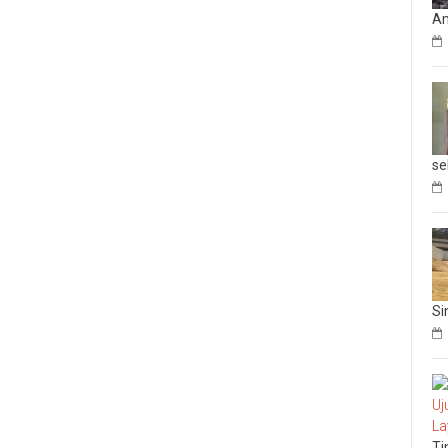
Am
se
Si
Ti