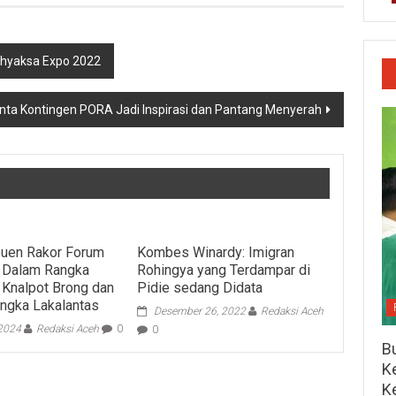
dhyaksa Expo 2022
inta Kontingen PORA Jadi Inspirasi dan Pantang Menyerah
euen Rakor Forum
Kombes Winardy: Imigran
s Dalam Rangka
Rohingya yang Terdampar di
 Knalpot Brong dan
Pidie sedang Didata
ngka Lakalantas
Desember 26, 2022
Redaksi Aceh
 2024
Redaksi Aceh
0
0
Bu
Ke
K