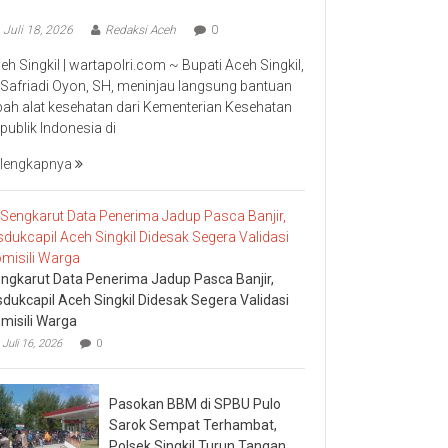
Juli 18, 2026
Redaksi Aceh
0
eh Singkil | wartapolri.com ~ Bupati Aceh Singkil,
 Safriadi Oyon, SH, meninjau langsung bantuan
bah alat kesehatan dari Kementerian Kesehatan
publik Indonesia di
lengkapnya
ngkarut Data Penerima Jadup Pasca Banjir,
sdukcapil Aceh Singkil Didesak Segera Validasi
misili Warga
Juli 16, 2026
0
Pasokan BBM di SPBU Pulo
Sarok Sempat Terhambat,
Polsek Singkil Turun Tangan