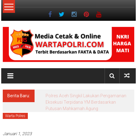
Lompat
ke
konten
NKRI
Jurnalisme
Positif
Berita Baru:
Polres Aceh Singkil Lakukan Pengamanan
Eksekusi Terpidana YM Berdasarkan
Putusan Mahkamah Agung
Warta Polres
Januari 1, 2023