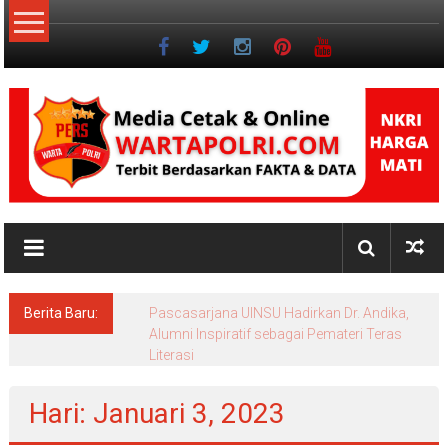
Lompat
ke
konten
NKRI
Jurnalisme
Positif
Berita Baru:
Pascasarjana UINSU Hadirkan Dr. Andika,
Alumni Inspiratif sebagai Pemateri Teras
Literasi
Hari: Januari 3, 2023