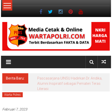
Lompat
ke
konten
NKRI
Jurnalisme
Positif
Berita Baru:
Pascasarjana UINSU Hadirkan Dr. Andika,
Alumni Inspiratif sebagai Pemateri Teras
Literasi
Warta Polres
Februari 7, 2023