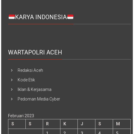
KARYA INDONESIA
WARTAPOLRI ACEH
Redaksi Aceh
Kode Etik
Iklan & Kerjasama
Pedoman Media Cyber
Februari 2023
S
S
R
K
J
S
M
1
2
3
4
5