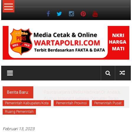
Lompat
ke
konten
NKRI
Jurnalisme
Positif
Berita Baru:
Pascasarjana UINSU Hadirkan Dr. Andika,
Alumni Inspiratif sebagai Pemateri Teras
Pemerintah Kabupaten/Kota
Pemerintah Provinsi
Pemerintah Pusat
Literasi
Ruang Pemerintah
Februari 13, 2023