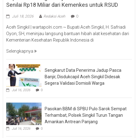
Senilai Rp18 Miliar dari Kemenkes untuk RSUD
Juli 18, 2026
Redaksi Aceh
0
Aceh Singkil | wartapolri.com ~ Bupati Aceh Singkil, H. Safriadi
Oyon, SH, meninjau langsung bantuan hibah alat kesehatan dari
Kementerian Kesehatan Republik Indonesia di
Selengkapnya
Sengkarut Data Penerima Jadup Pasca
Banjir, Disdukcapil Aceh Singkil Didesak
Segera Validasi Domisili Warga
Juli 16, 2026
0
Pasokan BBM di SPBU Pulo Sarok Sempat
Terhambat, Polsek Singkil Turun Tangan
Amankan Antrean Panjang
Juli 16, 2026
0