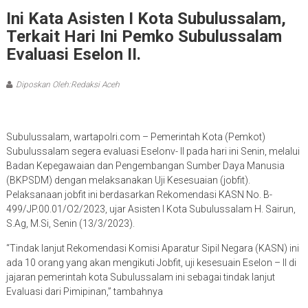
Ini Kata Asisten I Kota Subulussalam,
Terkait Hari Ini Pemko Subulussalam
Evaluasi Eselon II.
Diposkan Oleh:Redaksi Aceh
Subulussalam, wartapolri.com – Pemerintah Kota (Pemkot)
Subulussalam segera evaluasi Eselonv- II pada hari ini Senin, melalui
Badan Kepegawaian dan Pengembangan Sumber Daya Manusia
(BKPSDM) dengan melaksanakan Uji Kesesuaian (jobfit).
Pelaksanaan jobfit ini berdasarkan Rekomendasi KASN No. B-
499/JP.00.01/O2/2023, ujar Asisten I Kota Subulussalam H. Sairun,
S.Ag, M.Si, Senin (13/3/2023).
“Tindak lanjut Rekomendasi Komisi Aparatur Sipil Negara (KASN) ini
ada 10 orang yang akan mengikuti Jobfit, uji kesesuain Eselon – II di
jajaran pemerintah kota Subulussalam ini sebagai tindak lanjut
Evaluasi dari Pimipinan,” tambahnya