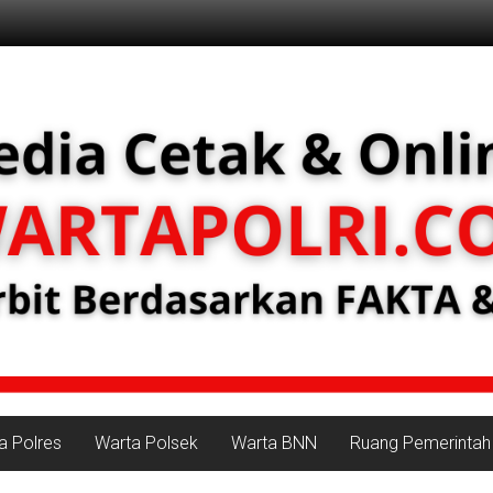
a Polres
Warta Polsek
Warta BNN
Ruang Pemerintah