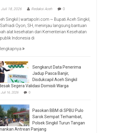
Juli 18, 2026
Redaksi Aceh
0
eh Singkil | wartapolri.com ~ Bupati Aceh Singkil,
 Safriadi Oyon, SH, meninjau langsung bantuan
bah alat kesehatan dari Kementerian Kesehatan
publik Indonesia di
lengkapnya
Sengkarut Data Penerima
Jadup Pasca Banjir,
Disdukcapil Aceh Singkil
desak Segera Validasi Domisili Warga
Juli 16, 2026
0
Pasokan BBM di SPBU Pulo
Sarok Sempat Terhambat,
Polsek Singkil Turun Tangan
ankan Antrean Panjang