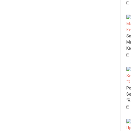
Sa
Ma
Ke
Pe
Se
“R