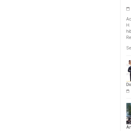
Ac
H.
hi
Re
Se
Di
Am