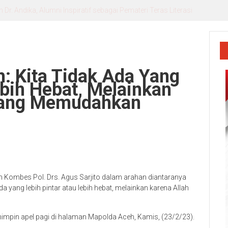
r. Andika, Alumni Inspiratif sebagai Pemateri Teras Literasi
: Kita Tidak Ada Yang
ebih Hebat, Melainkan
Yang Memudahkan
 Kombes Pol. Drs. Agus Sarjito dalam arahan diantaranya
 yang lebih pintar atau lebih hebat, melainkan karena Allah
impin apel pagi di halaman Mapolda Aceh, Kamis, (23/2/23).