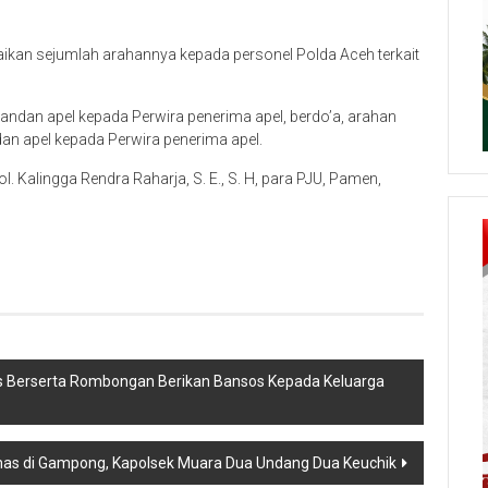
ikan sejumlah arahannya kepada personel Polda Aceh terkait
mandan apel kepada Perwira penerima apel, berdo’a, arahan
an apel kepada Perwira penerima apel.
l. Kalingga Rendra Raharja, S. E., S. H, para PJU, Pamen,
s Berserta Rombongan Berikan Bansos Kepada Keluarga
bmas di Gampong, Kapolsek Muara Dua Undang Dua Keuchik