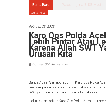
Berita Baru:
Pascasarjana UINSU Hadirkan D
Warta Polda
Februari 23, 2023
Karo Ops Polda Aceh
Lebih Pintar Atau L
Karena Allah SWT 
Urusan Kita
Diposkan Oleh:Redaksi Aceh
Banda Aceh, Wartapolri.com – Karo Ops Polda Aceh
menyampaikan sebuah motivasi bahwa, kita tidak ada
SWT yang memudahkan urusan kita di dunia ini.
Hal itu disampaikan Karo Ops Polda Aceh saat mem