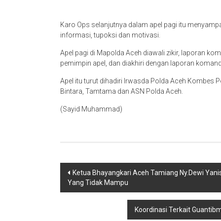
Karo Ops selanjutnya dalam apel pagi itu menyampa
informasi, tupoksi dan motivasi.
Apel pagi di Mapolda Aceh diawali zikir, laporan ko
pemimpin apel, dan diakhiri dengan laporan komand
Apel itu turut dihadiri Irwasda Polda Aceh Kombes Po
Bintara, Tamtama dan ASN Polda Aceh.
(Sayid Muhammad)
Navigasi
Ketua Bhayangkari Aceh Tamiang Ny.Dewi Yani
Yang Tidak Mampu
pos
Koordinasi Terkait Guanti