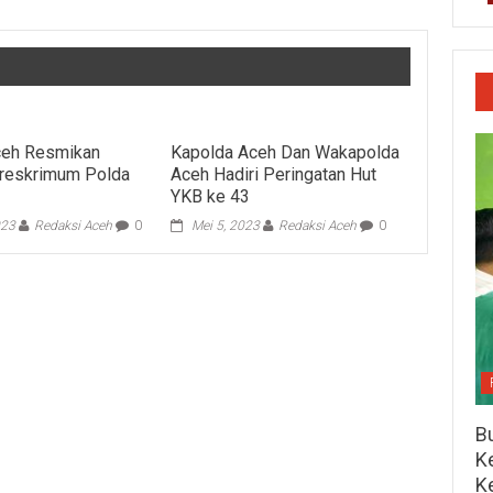
ceh Resmikan
Kapolda Aceh Dan Wakapolda
treskrimum Polda
Aceh Hadiri Peringatan Hut
YKB ke 43
023
Redaksi Aceh
0
Mei 5, 2023
Redaksi Aceh
0
Bu
Ke
K