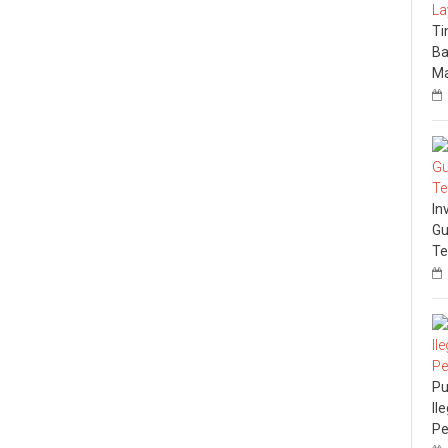
Ti
Ba
Ma
In
Gu
Te
Pu
Il
Pe