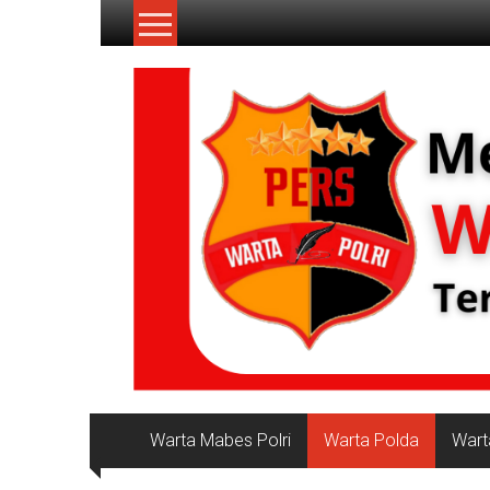
Lompat
ke
konten
NKRI
Jurnalisme
Positif
Warta Mabes Polri
Warta Polda
Wart