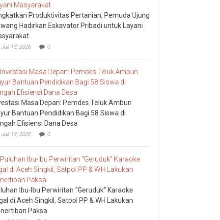
ngkatkan Produktivitas Pertanian, Pemuda Ujung
wang Hadirkan Eskavator Pribadi untuk Layani
syarakat
Juli 13, 2026
0
vestasi Masa Depan: Pemdes Teluk Ambun
yur Bantuan Pendidikan Bagi 58 Siswa di
ngah Efisiensi Dana Desa
Juli 13, 2026
0
luhan Ibu-Ibu Perwiritan “Geruduk” Karaoke
egal di Aceh Singkil, Satpol PP & WH Lakukan
nertiban Paksa