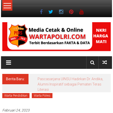
Lompat
ke
konten
NKRI
Jurnalisme
Positif
Berita Baru:
Pascasarjana UINSU Hadirkan Dr. Andika,
Alumni Inspiratif sebagai Pemateri Teras
Literasi
Warta Pendidikan
Warta Polres
Februari 24, 2023