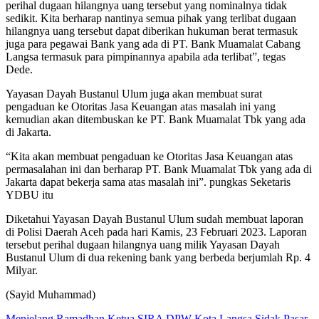
perihal dugaan hilangnya uang tersebut yang nominalnya tidak
sedikit. Kita berharap nantinya semua pihak yang terlibat dugaan
hilangnya uang tersebut dapat diberikan hukuman berat termasuk
juga para pegawai Bank yang ada di PT. Bank Muamalat Cabang
Langsa termasuk para pimpinannya apabila ada terlibat”, tegas
Dede.
Yayasan Dayah Bustanul Ulum juga akan membuat surat
pengaduan ke Otoritas Jasa Keuangan atas masalah ini yang
kemudian akan ditembuskan ke PT. Bank Muamalat Tbk yang ada
di Jakarta.
“Kita akan membuat pengaduan ke Otoritas Jasa Keuangan atas
permasalahan ini dan berharap PT. Bank Muamalat Tbk yang ada di
Jakarta dapat bekerja sama atas masalah ini”. pungkas Seketaris
YDBU itu
Diketahui Yayasan Dayah Bustanul Ulum sudah membuat laporan
di Polisi Daerah Aceh pada hari Kamis, 23 Februari 2023. Laporan
tersebut perihal dugaan hilangnya uang milik Yayasan Dayah
Bustanul Ulum di dua rekening bank yang berbeda berjumlah Rp. 4
Milyar.
(Sayid Muhammad)
Menjelang Ramadhan Ketua SIRA DPW Kota Langsa Sidak Pasar