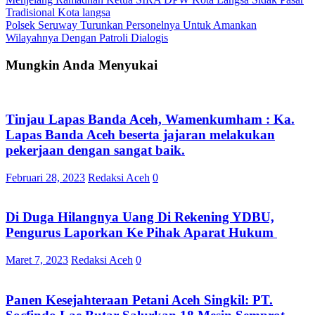
Navigasi
Tradisional Kota langsa
pos
Polsek Seruway Turunkan Personelnya Untuk Amankan
Wilayahnya Dengan Patroli Dialogis
Mungkin Anda Menyukai
Tinjau Lapas Banda Aceh, Wamenkumham : Ka.
Lapas Banda Aceh beserta jajaran melakukan
pekerjaan dengan sangat baik.
Februari 28, 2023
Redaksi Aceh
0
Di Duga Hilangnya Uang Di Rekening YDBU,
Pengurus Laporkan Ke Pihak Aparat Hukum
Maret 7, 2023
Redaksi Aceh
0
Panen Kesejahteraan Petani Aceh Singkil: PT.