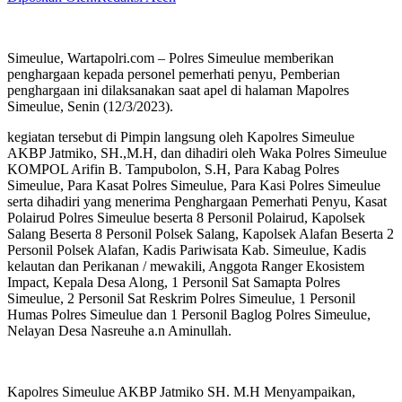
Simeulue, Wartapolri.com – Polres Simeulue memberikan
penghargaan kepada personel pemerhati penyu, Pemberian
penghargaan ini dilaksanakan saat apel di halaman Mapolres
Simeulue, Senin (12/3/2023).
kegiatan tersebut di Pimpin langsung oleh Kapolres Simeulue
AKBP Jatmiko, SH.,M.H, dan dihadiri oleh Waka Polres Simeulue
KOMPOL Arifin B. Tampubolon, S.H, Para Kabag Polres
Simeulue, Para Kasat Polres Simeulue, Para Kasi Polres Simeulue
serta dihadiri yang menerima Penghargaan Pemerhati Penyu, Kasat
Polairud Polres Simeulue beserta 8 Personil Polairud, Kapolsek
Salang Beserta 8 Personil Polsek Salang, Kapolsek Alafan Beserta 2
Personil Polsek Alafan, Kadis Pariwisata Kab. Simeulue, Kadis
kelautan dan Perikanan / mewakili, Anggota Ranger Ekosistem
Impact, Kepala Desa Along, 1 Personil Sat Samapta Polres
Simeulue, 2 Personil Sat Reskrim Polres Simeulue, 1 Personil
Humas Polres Simeulue dan 1 Personil Baglog Polres Simeulue,
Nelayan Desa Nasreuhe a.n Aminullah.
Kapolres Simeulue AKBP Jatmiko SH. M.H Menyampaikan,