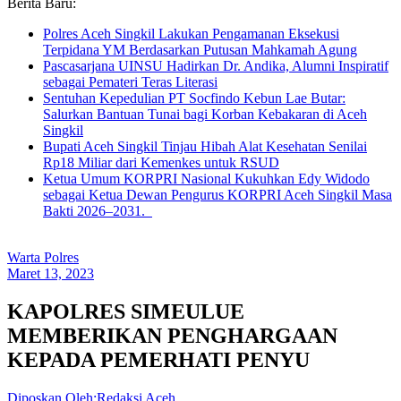
Berita Baru:
Polres Aceh Singkil Lakukan Pengamanan Eksekusi
Terpidana YM Berdasarkan Putusan Mahkamah Agung
Pascasarjana UINSU Hadirkan Dr. Andika, Alumni Inspiratif
sebagai Pemateri Teras Literasi
Sentuhan Kepedulian PT Socfindo Kebun Lae Butar:
Salurkan Bantuan Tunai bagi Korban Kebakaran di Aceh
Singkil
Bupati Aceh Singkil Tinjau Hibah Alat Kesehatan Senilai
Rp18 Miliar dari Kemenkes untuk RSUD
Ketua Umum KORPRI Nasional Kukuhkan Edy Widodo
sebagai Ketua Dewan Pengurus KORPRI Aceh Singkil Masa
Bakti 2026–2031.
Warta Polres
Maret 13, 2023
KAPOLRES SIMEULUE
MEMBERIKAN PENGHARGAAN
KEPADA PEMERHATI PENYU
Diposkan Oleh:Redaksi Aceh