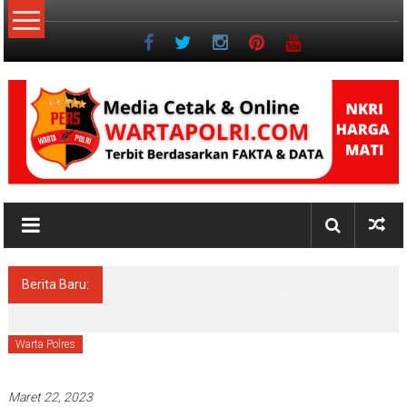
Lompat
ke
konten
NKRI
Jurnalisme
Positif
Berita Baru:
Pascasarjana UINSU Hadirkan Dr. Andika,
Alumni Inspiratif sebagai Pemateri Teras
Literasi
Warta Polres
Maret 22, 2023