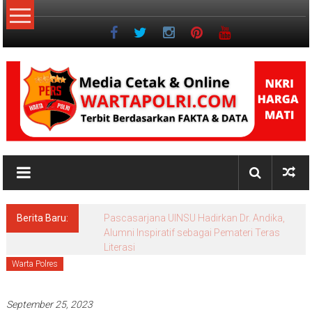
Lompat
ke
konten
NKRI
Jurnalisme
Positif
Berita Baru:
Pascasarjana UINSU Hadirkan Dr. Andika,
Alumni Inspiratif sebagai Pemateri Teras
Literasi
Warta Polres
September 25, 2023