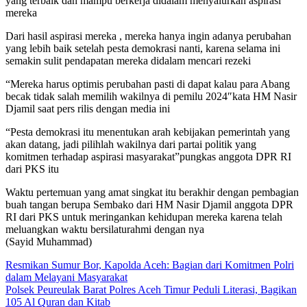
yang terbaik dan mampu berkerja didalam menyalurkan aspirasi
mereka
Dari hasil aspirasi mereka , mereka hanya ingin adanya perubahan
yang lebih baik setelah pesta demokrasi nanti, karena selama ini
semakin sulit pendapatan mereka didalam mencari rezeki
“Mereka harus optimis perubahan pasti di dapat kalau para Abang
becak tidak salah memilih wakilnya di pemilu 2024″kata HM Nasir
Djamil saat pers rilis dengan media ini
“Pesta demokrasi itu menentukan arah kebijakan pemerintah yang
akan datang, jadi pilihlah wakilnya dari partai politik yang
komitmen terhadap aspirasi masyarakat”pungkas anggota DPR RI
dari PKS itu
Waktu pertemuan yang amat singkat itu berakhir dengan pembagian
buah tangan berupa Sembako dari HM Nasir Djamil anggota DPR
RI dari PKS untuk meringankan kehidupan mereka karena telah
meluangkan waktu bersilaturahmi dengan nya
(Sayid Muhammad)
Navigasi
Resmikan Sumur Bor, Kapolda Aceh: Bagian dari Komitmen Polri
dalam Melayani Masyarakat
pos
Polsek Peureulak Barat Polres Aceh Timur Peduli Literasi, Bagikan
105 Al Quran dan Kitab