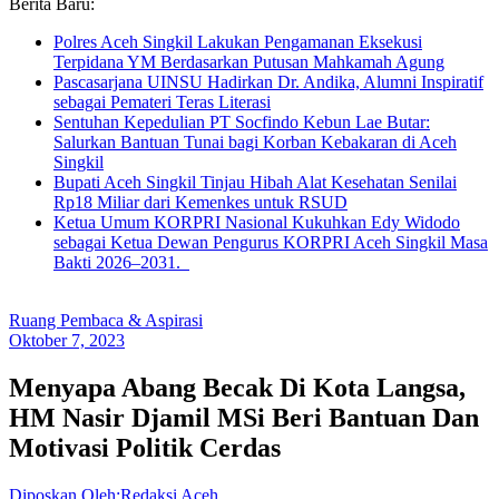
Berita Baru:
Polres Aceh Singkil Lakukan Pengamanan Eksekusi
Terpidana YM Berdasarkan Putusan Mahkamah Agung
Pascasarjana UINSU Hadirkan Dr. Andika, Alumni Inspiratif
sebagai Pemateri Teras Literasi
Sentuhan Kepedulian PT Socfindo Kebun Lae Butar:
Salurkan Bantuan Tunai bagi Korban Kebakaran di Aceh
Singkil
Bupati Aceh Singkil Tinjau Hibah Alat Kesehatan Senilai
Rp18 Miliar dari Kemenkes untuk RSUD
Ketua Umum KORPRI Nasional Kukuhkan Edy Widodo
sebagai Ketua Dewan Pengurus KORPRI Aceh Singkil Masa
Bakti 2026–2031.
Ruang Pembaca & Aspirasi
Oktober 7, 2023
Menyapa Abang Becak Di Kota Langsa,
HM Nasir Djamil MSi Beri Bantuan Dan
Motivasi Politik Cerdas
Diposkan Oleh:Redaksi Aceh