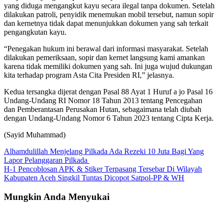
yang diduga mengangkut kayu secara ilegal tanpa dokumen. Setelah
dilakukan patroli, penyidik menemukan mobil tersebut, namun sopir
dan kernetnya tidak dapat menunjukkan dokumen yang sah terkait
pengangkutan kayu.
“Penegakan hukum ini berawal dari informasi masyarakat. Setelah
dilakukan pemeriksaan, sopir dan kernet langsung kami amankan
karena tidak memiliki dokumen yang sah. Ini juga wujud dukungan
kita terhadap program Asta Cita Presiden RI,” jelasnya.
Kedua tersangka dijerat dengan Pasal 88 Ayat 1 Huruf a jo Pasal 16
Undang-Undang RI Nomor 18 Tahun 2013 tentang Pencegahan
dan Pemberantasan Perusakan Hutan, sebagaimana telah diubah
dengan Undang-Undang Nomor 6 Tahun 2023 tentang Cipta Kerja.
(Sayid Muhammad)
Navigasi
Alhamdulillah Menjelang Pilkada Ada Rezeki 10 Juta Bagi Yang
Lapor Pelanggaran Pilkada
pos
H-1 Pencoblosan APK & Stiker Terpasang Tersebar Di Wilayah
Kabupaten Aceh Singkil Tuntas Dicopot Satpol-PP & WH
Mungkin Anda Menyukai