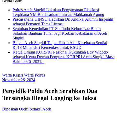
Berita Baru:
Polres Aceh Singkil Lakukan Pengamanan Eksekusi
Terpidana YM Berdasarkan Putusan Mahkamah Agung
Pascasarjana UINSU Hadirkan Dr. Andika, Alumni Inspiratif
sebagai Pemateri Teras Literasi
Sentuhan Kepedulian PT Socfindo Kebun Lae Butar:
Salurkan Bantuan Tunai bagi Korban Kebakaran di Aceh
Singkil
Bupati Aceh Singkil Tinjau Hibah Alat Kesehatan Senilai
Rp18 Miliar dari Kemenkes untuk RSUD
Ketua Umum KORPRI Nasional Kukuhkan Edy Widodo
sebagai Ketua Dewan Pengurus KORPRI Aceh Singkil Masa
Bakti 2026–2031.
Warta Kejari
Warta Polres
November 26, 2024
Penyidik Polda Aceh Serahkan Dua
Tersangka Illegal Logging ke Jaksa
Diposkan Oleh:Redaksi Aceh