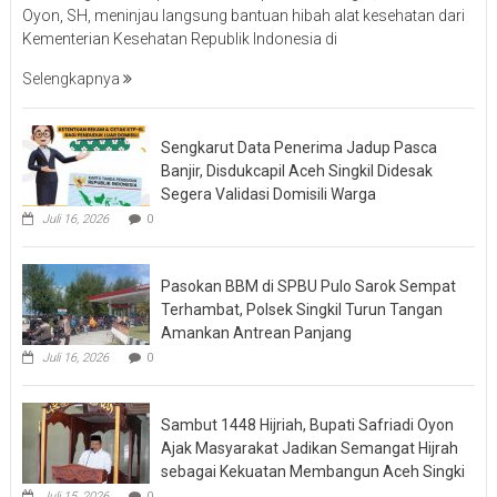
Oyon, SH, meninjau langsung bantuan hibah alat kesehatan dari
Kementerian Kesehatan Republik Indonesia di
Selengkapnya
Sengkarut Data Penerima Jadup Pasca
Banjir, Disdukcapil Aceh Singkil Didesak
Segera Validasi Domisili Warga
Juli 16, 2026
0
Pasokan BBM di SPBU Pulo Sarok Sempat
Terhambat, Polsek Singkil Turun Tangan
Amankan Antrean Panjang
Juli 16, 2026
0
Sambut 1448 Hijriah, Bupati Safriadi Oyon
Ajak Masyarakat Jadikan Semangat Hijrah
sebagai Kekuatan Membangun Aceh Singki
Juli 15, 2026
0