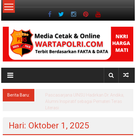
Lompat
ke
konten
NKRI
Jurnalisme
Positif
Berita Baru:
Pascasarjana UINSU Hadirkan Dr. Andika,
Alumni Inspiratif sebagai Pemateri Teras
Literasi
Hari: Oktober 1, 2025