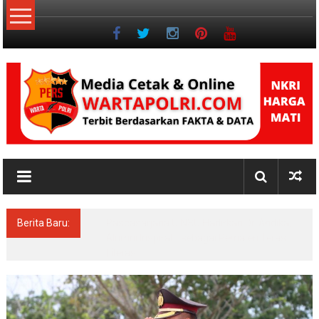
Lompat
ke
konten
NKRI
Jurnalisme
Positif
Berita Baru:
Pascasarjana UINSU Hadirkan Dr. Andika,
Alumni Inspiratif sebagai Pemateri Teras
Literasi