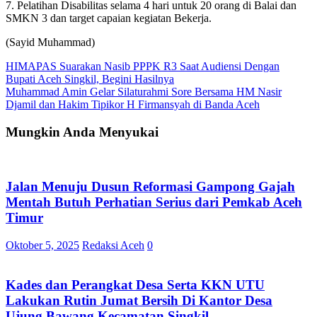
7. Pelatihan Disabilitas selama 4 hari untuk 20 orang di Balai dan
SMKN 3 dan target capaian kegiatan Bekerja.
(Sayid Muhammad)
Navigasi
HIMAPAS Suarakan Nasib PPPK R3 Saat Audiensi Dengan
Bupati Aceh Singkil, Begini Hasilnya
pos
Muhammad Amin Gelar Silaturahmi Sore Bersama HM Nasir
Djamil dan Hakim Tipikor H Firmansyah di Banda Aceh
Mungkin Anda Menyukai
Jalan Menuju Dusun Reformasi Gampong Gajah
Mentah Butuh Perhatian Serius dari Pemkab Aceh
Timur
Oktober 5, 2025
Redaksi Aceh
0
Kades dan Perangkat Desa Serta KKN UTU
Lakukan Rutin Jumat Bersih Di Kantor Desa
Ujung Bawang Kecamatan Singkil