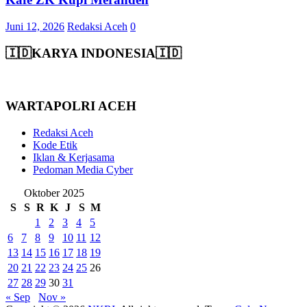
Juni 12, 2026
Redaksi Aceh
0
🇮🇩KARYA INDONESIA🇮🇩
WARTAPOLRI ACEH
Redaksi Aceh
Kode Etik
Iklan & Kerjasama
Pedoman Media Cyber
Oktober 2025
S
S
R
K
J
S
M
1
2
3
4
5
6
7
8
9
10
11
12
13
14
15
16
17
18
19
20
21
22
23
24
25
26
27
28
29
30
31
« Sep
Nov »