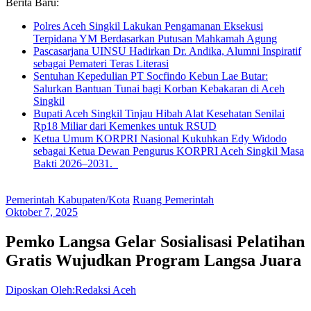
Berita Baru:
Polres Aceh Singkil Lakukan Pengamanan Eksekusi
Terpidana YM Berdasarkan Putusan Mahkamah Agung
Pascasarjana UINSU Hadirkan Dr. Andika, Alumni Inspiratif
sebagai Pemateri Teras Literasi
Sentuhan Kepedulian PT Socfindo Kebun Lae Butar:
Salurkan Bantuan Tunai bagi Korban Kebakaran di Aceh
Singkil
Bupati Aceh Singkil Tinjau Hibah Alat Kesehatan Senilai
Rp18 Miliar dari Kemenkes untuk RSUD
Ketua Umum KORPRI Nasional Kukuhkan Edy Widodo
sebagai Ketua Dewan Pengurus KORPRI Aceh Singkil Masa
Bakti 2026–2031.
Pemerintah Kabupaten/Kota
Ruang Pemerintah
Oktober 7, 2025
Pemko Langsa Gelar Sosialisasi Pelatihan
Gratis Wujudkan Program Langsa Juara
Diposkan Oleh:Redaksi Aceh