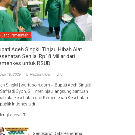
Ruang Pemerintah
pati Aceh Singkil Tinjau Hibah Alat
sehatan Senilai Rp18 Miliar dari
emenkes untuk RSUD
Juli 18, 2026
Redaksi Aceh
0
eh Singkil | wartapolri.com ~ Bupati Aceh Singkil,
 Safriadi Oyon, SH, meninjau langsung bantuan
bah alat kesehatan dari Kementerian Kesehatan
publik Indonesia di
lengkapnya
Sengkarut Data Penerima