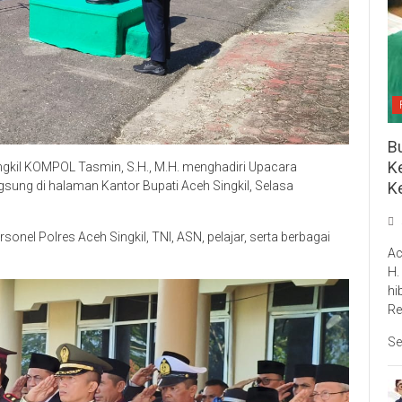
Bu
Ke
ngkil KOMPOL Tasmin, S.H., M.H. menghadiri Upacara
sung di halaman Kantor Bupati Aceh Singkil, Selasa
K
rsonel Polres Aceh Singkil, TNI, ASN, pelajar, serta berbagai
Ac
H.
hi
Re
Se