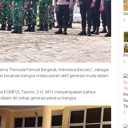
Si
Pr
ma “Pemuda Pemudi Bergerak, Indonesia Bersatu”, sebagai
 kesatuan bangsa melalui peran aktif generasi muda dalam
gkil KOMPOL Tasmin, S.H., M.H. menyampaikan bahwa
In
lam diri setiap generasi penerus bangsa.
Gu
Te