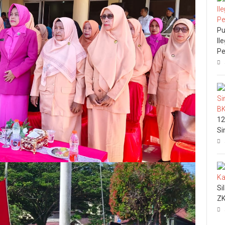
Pu
Il
Pe
12
Si
Si
ZK