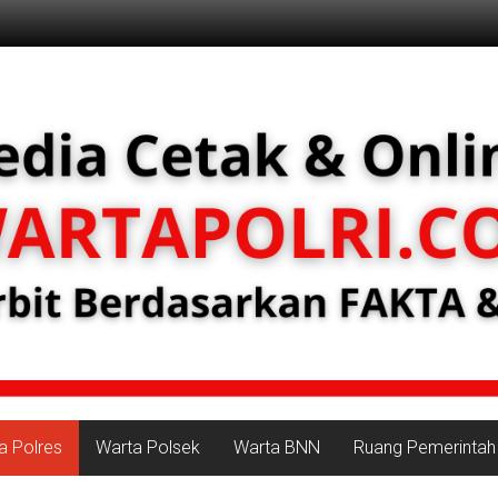
a Polres
Warta Polsek
Warta BNN
Ruang Pemerintah