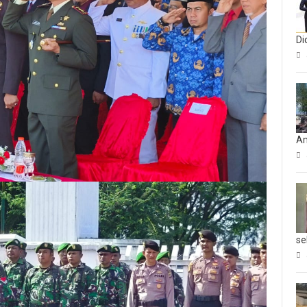
Di
Am
se