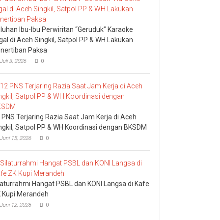
luhan Ibu-Ibu Perwiritan “Geruduk” Karaoke
egal di Aceh Singkil, Satpol PP & WH Lakukan
nertiban Paksa
Juli 3, 2026
0
 PNS Terjaring Razia Saat Jam Kerja di Aceh
ngkil, Satpol PP & WH Koordinasi dengan BKSDM
Juni 15, 2026
0
laturrahmi Hangat PSBL dan KONI Langsa di Kafe
 Kupi Merandeh
Juni 12, 2026
0