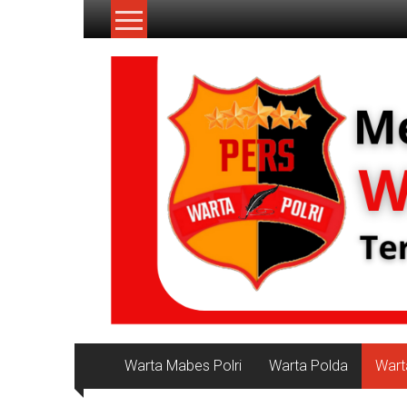
Lompat
ke
konten
NKRI
Jurnalisme
Positif
Warta Mabes Polri
Warta Polda
Wart