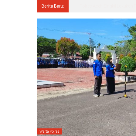
Berita Baru:
Pascasarjana UINSU Hadirkan D
Warta Polres