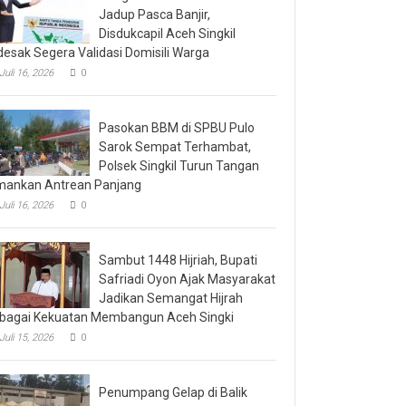
Jadup Pasca Banjir,
Disdukcapil Aceh Singkil
desak Segera Validasi Domisili Warga
Juli 16, 2026
0
Pasokan BBM di SPBU Pulo
Sarok Sempat Terhambat,
Polsek Singkil Turun Tangan
ankan Antrean Panjang
Juli 16, 2026
0
Sambut 1448 Hijriah, Bupati
Safriadi Oyon Ajak Masyarakat
Jadikan Semangat Hijrah
bagai Kekuatan Membangun Aceh Singki
Juli 15, 2026
0
Penumpang Gelap di Balik