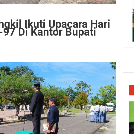
gkil Ikuti Upacara Hari
7 Di Kantor Bupati