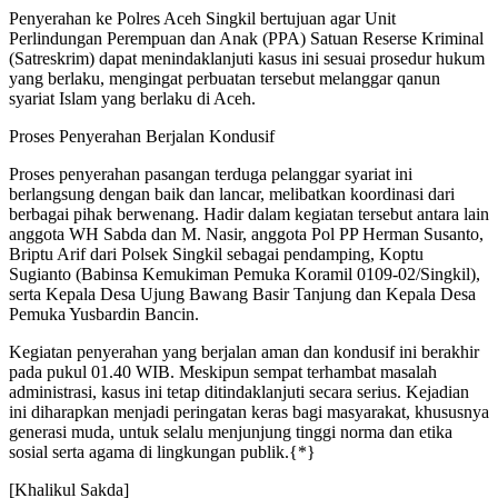
Penyerahan ke Polres Aceh Singkil bertujuan agar Unit
Perlindungan Perempuan dan Anak (PPA) Satuan Reserse Kriminal
(Satreskrim) dapat menindaklanjuti kasus ini sesuai prosedur hukum
yang berlaku, mengingat perbuatan tersebut melanggar qanun
syariat Islam yang berlaku di Aceh.
Proses Penyerahan Berjalan Kondusif
Proses penyerahan pasangan terduga pelanggar syariat ini
berlangsung dengan baik dan lancar, melibatkan koordinasi dari
berbagai pihak berwenang. Hadir dalam kegiatan tersebut antara lain
anggota WH Sabda dan M. Nasir, anggota Pol PP Herman Susanto,
Briptu Arif dari Polsek Singkil sebagai pendamping, Koptu
Sugianto (Babinsa Kemukiman Pemuka Koramil 0109-02/Singkil),
serta Kepala Desa Ujung Bawang Basir Tanjung dan Kepala Desa
Pemuka Yusbardin Bancin.
Kegiatan penyerahan yang berjalan aman dan kondusif ini berakhir
pada pukul 01.40 WIB. Meskipun sempat terhambat masalah
administrasi, kasus ini tetap ditindaklanjuti secara serius. Kejadian
ini diharapkan menjadi peringatan keras bagi masyarakat, khususnya
generasi muda, untuk selalu menjunjung tinggi norma dan etika
sosial serta agama di lingkungan publik.{*}
[Khalikul Sakda]