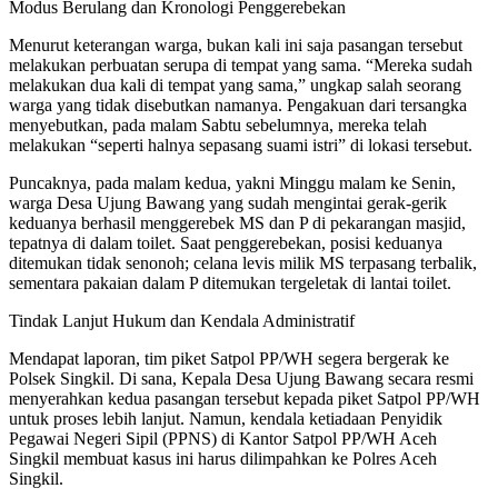
Modus Berulang dan Kronologi Penggerebekan
Menurut keterangan warga, bukan kali ini saja pasangan tersebut
melakukan perbuatan serupa di tempat yang sama. “Mereka sudah
melakukan dua kali di tempat yang sama,” ungkap salah seorang
warga yang tidak disebutkan namanya. Pengakuan dari tersangka
menyebutkan, pada malam Sabtu sebelumnya, mereka telah
melakukan “seperti halnya sepasang suami istri” di lokasi tersebut.
Puncaknya, pada malam kedua, yakni Minggu malam ke Senin,
warga Desa Ujung Bawang yang sudah mengintai gerak-gerik
keduanya berhasil menggerebek MS dan P di pekarangan masjid,
tepatnya di dalam toilet. Saat penggerebekan, posisi keduanya
ditemukan tidak senonoh; celana levis milik MS terpasang terbalik,
sementara pakaian dalam P ditemukan tergeletak di lantai toilet.
Tindak Lanjut Hukum dan Kendala Administratif
Mendapat laporan, tim piket Satpol PP/WH segera bergerak ke
Polsek Singkil. Di sana, Kepala Desa Ujung Bawang secara resmi
menyerahkan kedua pasangan tersebut kepada piket Satpol PP/WH
untuk proses lebih lanjut. Namun, kendala ketiadaan Penyidik
Pegawai Negeri Sipil (PPNS) di Kantor Satpol PP/WH Aceh
Singkil membuat kasus ini harus dilimpahkan ke Polres Aceh
Singkil.