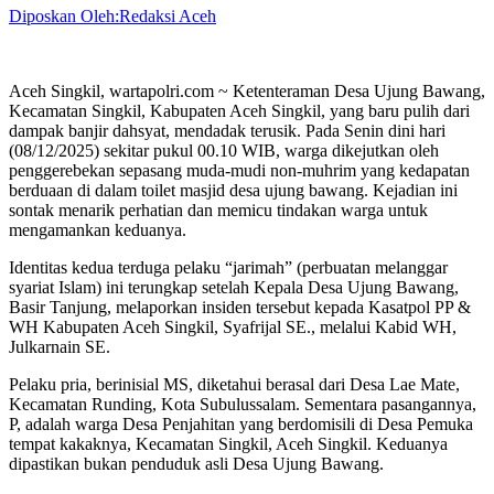
Diposkan Oleh:Redaksi Aceh
Aceh Singkil, wartapolri.com ~ Ketenteraman Desa Ujung Bawang,
Kecamatan Singkil, Kabupaten Aceh Singkil, yang baru pulih dari
dampak banjir dahsyat, mendadak terusik. Pada Senin dini hari
(08/12/2025) sekitar pukul 00.10 WIB, warga dikejutkan oleh
penggerebekan sepasang muda-mudi non-muhrim yang kedapatan
berduaan di dalam toilet masjid desa ujung bawang. Kejadian ini
sontak menarik perhatian dan memicu tindakan warga untuk
mengamankan keduanya.
Identitas kedua terduga pelaku “jarimah” (perbuatan melanggar
syariat Islam) ini terungkap setelah Kepala Desa Ujung Bawang,
Basir Tanjung, melaporkan insiden tersebut kepada Kasatpol PP &
WH Kabupaten Aceh Singkil, Syafrijal SE., melalui Kabid WH,
Julkarnain SE.
Pelaku pria, berinisial MS, diketahui berasal dari Desa Lae Mate,
Kecamatan Runding, Kota Subulussalam. Sementara pasangannya,
P, adalah warga Desa Penjahitan yang berdomisili di Desa Pemuka
tempat kakaknya, Kecamatan Singkil, Aceh Singkil. Keduanya
dipastikan bukan penduduk asli Desa Ujung Bawang.