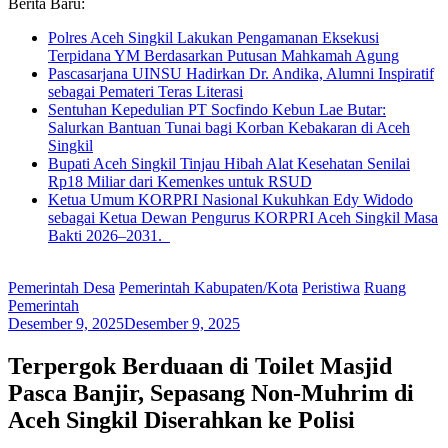
Berita Baru:
Polres Aceh Singkil Lakukan Pengamanan Eksekusi
Terpidana YM Berdasarkan Putusan Mahkamah Agung
Pascasarjana UINSU Hadirkan Dr. Andika, Alumni Inspiratif
sebagai Pemateri Teras Literasi
Sentuhan Kepedulian PT Socfindo Kebun Lae Butar:
Salurkan Bantuan Tunai bagi Korban Kebakaran di Aceh
Singkil
Bupati Aceh Singkil Tinjau Hibah Alat Kesehatan Senilai
Rp18 Miliar dari Kemenkes untuk RSUD
Ketua Umum KORPRI Nasional Kukuhkan Edy Widodo
sebagai Ketua Dewan Pengurus KORPRI Aceh Singkil Masa
Bakti 2026–2031.
Pemerintah Desa
Pemerintah Kabupaten/Kota
Peristiwa
Ruang
Pemerintah
Desember 9, 2025
Desember 9, 2025
Terpergok Berduaan di Toilet Masjid
Pasca Banjir, Sepasang Non-Muhrim di
Aceh Singkil Diserahkan ke Polisi