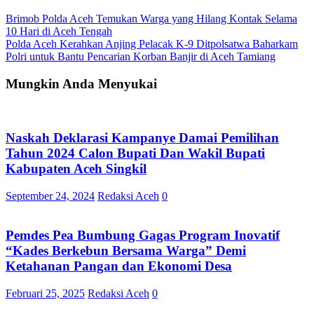
Navigasi
Brimob Polda Aceh Temukan Warga yang Hilang Kontak Selama
10 Hari di Aceh Tengah
pos
Polda Aceh Kerahkan Anjing Pelacak K-9 Ditpolsatwa Baharkam
Polri untuk Bantu Pencarian Korban Banjir di Aceh Tamiang
Mungkin Anda Menyukai
Naskah Deklarasi Kampanye Damai Pemilihan
Tahun 2024 Calon Bupati Dan Wakil Bupati
Kabupaten Aceh Singkil
September 24, 2024
Redaksi Aceh
0
Pemdes Pea Bumbung Gagas Program Inovatif
“Kades Berkebun Bersama Warga” Demi
Ketahanan Pangan dan Ekonomi Desa
Februari 25, 2025
Redaksi Aceh
0