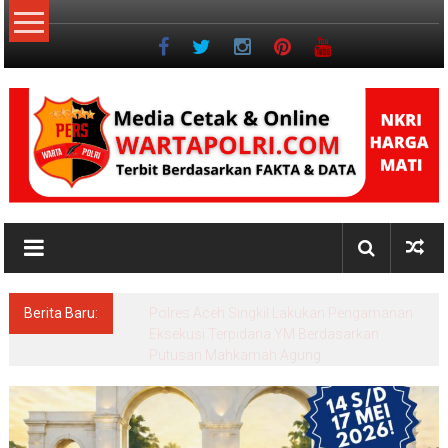
Lompat
ke
konten
NKRI
Jurnalisme
Positif
Berita Baru:
Pascasarjana UINSU Hadirkan Dr. Andika,
Alumni Inspiratif sebagai Pemateri Teras
Literasi