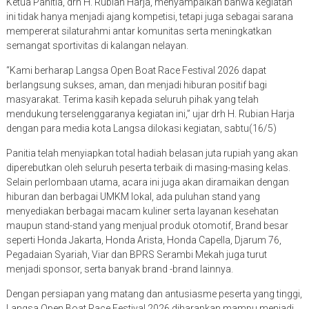
Ketua Panitia, drh H. Rubian Harja, menyampaikan bahwa kegiatan
ini tidak hanya menjadi ajang kompetisi, tetapi juga sebagai sarana
mempererat silaturahmi antar komunitas serta meningkatkan
semangat sportivitas di kalangan nelayan.
“Kami berharap Langsa Open Boat Race Festival 2026 dapat
berlangsung sukses, aman, dan menjadi hiburan positif bagi
masyarakat. Terima kasih kepada seluruh pihak yang telah
mendukung terselenggaranya kegiatan ini,” ujar drh H. Rubian Harja
dengan para media kota Langsa dilokasi kegiatan, sabtu(16/5)
Panitia telah menyiapkan total hadiah belasan juta rupiah yang akan
diperebutkan oleh seluruh peserta terbaik di masing-masing kelas.
Selain perlombaan utama, acara ini juga akan diramaikan dengan
hiburan dan berbagai UMKM lokal, ada puluhan stand yang
menyediakan berbagai macam kuliner serta layanan kesehatan
maupun stand-stand yang menjual produk otomotif, Brand besar
seperti Honda Jakarta, Honda Arista, Honda Capella, Djarum 76,
Pegadaian Syariah, Viar dan BPRS Serambi Mekah juga turut
menjadi sponsor, serta banyak brand -brand lainnya.
Dengan persiapan yang matang dan antusiasme peserta yang tinggi,
Langsa Open Boat Race Festival 2026 diharapkan mampu menjadi