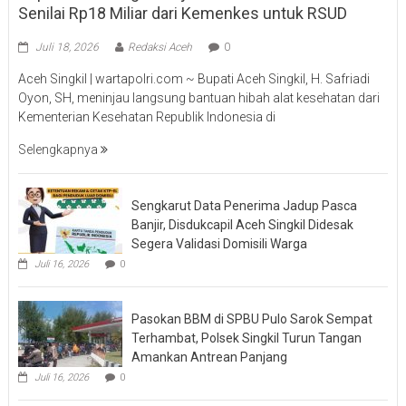
Senilai Rp18 Miliar dari Kemenkes untuk RSUD
Juli 18, 2026
Redaksi Aceh
0
Aceh Singkil | wartapolri.com ~ Bupati Aceh Singkil, H. Safriadi
Oyon, SH, meninjau langsung bantuan hibah alat kesehatan dari
Kementerian Kesehatan Republik Indonesia di
Selengkapnya
Sengkarut Data Penerima Jadup Pasca
Banjir, Disdukcapil Aceh Singkil Didesak
Segera Validasi Domisili Warga
Juli 16, 2026
0
Pasokan BBM di SPBU Pulo Sarok Sempat
Terhambat, Polsek Singkil Turun Tangan
Amankan Antrean Panjang
Juli 16, 2026
0