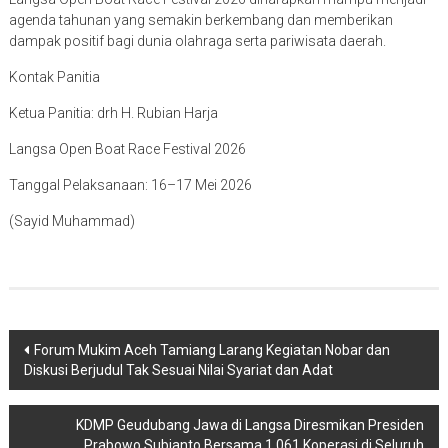
agenda tahunan yang semakin berkembang dan memberikan
dampak positif bagi dunia olahraga serta pariwisata daerah.
Kontak Panitia
Ketua Panitia: drh H. Rubian Harja
Langsa Open Boat Race Festival 2026
Tanggal Pelaksanaan: 16–17 Mei 2026
(Sayid Muhammad)
Navigasi
Forum Mukim Aceh Tamiang Larang Kegiatan Nobar dan
Diskusi Berjudul Tak Sesuai Nilai Syariat dan Adat
pos
KDMP Geudubang Jawa di Langsa Diresmikan Presiden
Prabowo Subianto Bersama 1.061 Koperasi di Seluruh