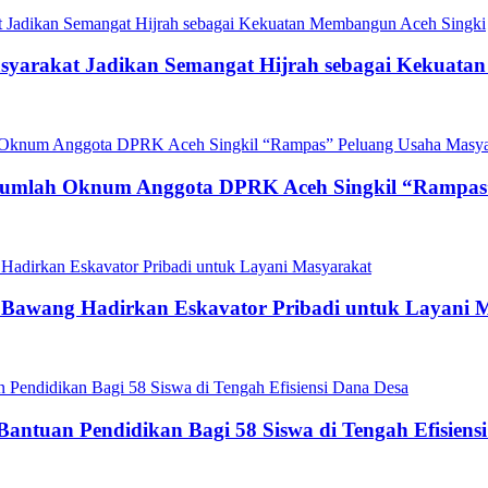
asyarakat Jadikan Semangat Hijrah sebagai Kekuat
ejumlah Oknum Anggota DPRK Aceh Singkil “Rampas
g Bawang Hadirkan Eskavator Pribadi untuk Layani 
antuan Pendidikan Bagi 58 Siswa di Tengah Efisiens