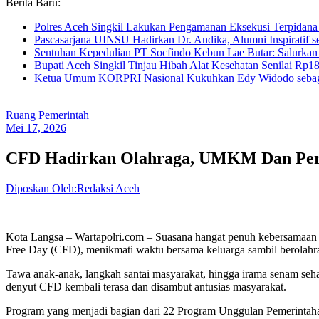
Berita Baru:
Polres Aceh Singkil Lakukan Pengamanan Eksekusi Terpida
Pascasarjana UINSU Hadirkan Dr. Andika, Alumni Inspiratif se
Sentuhan Kepedulian PT Socfindo Kebun Lae Butar: Salurkan
Bupati Aceh Singkil Tinjau Hibah Alat Kesehatan Senilai Rp
Ketua Umum KORPRI Nasional Kukuhkan Edy Widodo sebag
Ruang Pemerintah
Mei 17, 2026
CFD Hadirkan Olahraga, UMKM Dan Per
Diposkan Oleh:Redaksi Aceh
Kota Langsa – Wartapolri.com – Suasana hangat penuh kebersamaan
Free Day (CFD), menikmati waktu bersama keluarga sambil berolahrag
Tawa anak-anak, langkah santai masyarakat, hingga irama senam seha
denyut CFD kembali terasa dan disambut antusias masyarakat.
Program yang menjadi bagian dari 22 Program Unggulan Pemerintaha