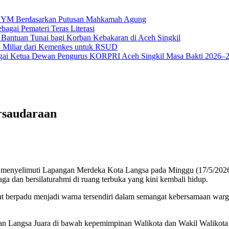
na YM Berdasarkan Putusan Mahkamah Agung
bagai Pemateri Teras Literasi
 Bantuan Tunai bagi Korban Kebakaran di Aceh Singkil
18 Miliar dari Kemenkes untuk RSUD
ai Ketua Dewan Pengurus KORPRI Aceh Singkil Masa Bakti 2026–
saudaraan
 menyelimuti Lapangan Merdeka Kota Langsa pada Minggu (17/5/2026)
a dan bersilaturahmi di ruang terbuka yang kini kembali hidup.
t berpadu menjadi warna tersendiri dalam semangat kebersamaan warga K
n Langsa Juara di bawah kepemimpinan Walikota dan Wakil Walikota 