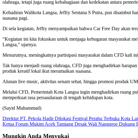
olahraga, tetapi juga ruang kebahagiaan dan kedekatan antara pemeri
Kehadiran Walikota Langsa, Jeffry Sentana S Putra, pun disambut h
suasana pagi.
Di sela kegiatan, Jeffry menyampaikan bahwa Car Free Day akan ter
“Kegiatan ini kita fokuskan untuk menjaga kebugaran masyarakat mel
Langsa,” ujarnya.
Menurutnya, meningkatnya partisipasi masyarakat dalam CFD kali in
Tak hanya menjadi ruang olahraga, CFD juga menghadirkan harapan b
produk kreatif lokal ikut meramaikan suasana.
Alunan live music, aktivitas senam sehat, hingga promosi produk U
Melalui CFD, Pemerintah Kota Langsa ingin menghadirkan ruang pub
memperkuat rasa persaudaraan di tengah kehidupan kota.
(Sayid Muhammad)
Navigasi
Direktur PT. Pekola Hadir Dilokasi Festival Perahu Terbuka Kota L
Ketua Forum Mukim Aceh Tamiang Desak Wali Nanggroe Dukung P
pos
Mungkin Anda Menyukai